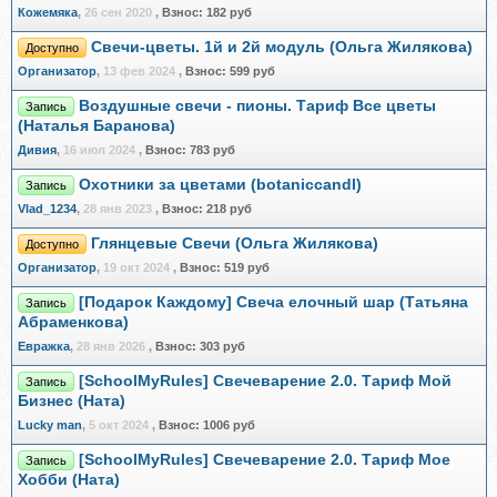
Кожемяка
,
26 сен 2020
,
Взнос:
182 руб
Свечи-цветы. 1й и 2й модуль (Ольга Жилякова)
Доступно
Организатор
,
13 фев 2024
,
Взнос:
599 руб
Воздушные свечи - пионы. Тариф Все цветы
Запись
(Наталья Баранова)
Дивия
,
16 июл 2024
,
Взнос:
783 руб
Охотники за цветами (botaniccandl)
Запись
Vlad_1234
,
28 янв 2023
,
Взнос:
218 руб
Глянцевые Свечи (Ольга Жилякова)
Доступно
Организатор
,
19 окт 2024
,
Взнос:
519 руб
[Подарок Каждому] Свеча елочный шар (Татьяна
Запись
Абраменкова)
Евражкa
,
28 янв 2026
,
Взнос:
303 руб
[SchoolMyRules] Свечеварение 2.0. Тариф Мой
Запись
Бизнес (Ната)
Lucky man
,
5 окт 2024
,
Взнос:
1006 руб
[SchoolMyRules] Свечеварение 2.0. Тариф Мое
Запись
Хобби (Ната)