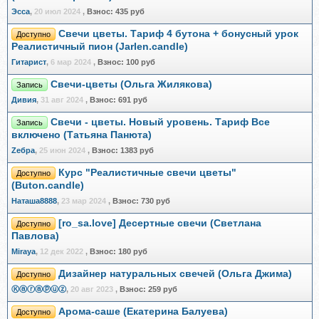
Эсса
,
20 июл 2024
,
Взнос:
435 руб
Свечи цветы. Тариф 4 бутона + бонусный урок
Доступно
Реалистичный пион (Jarlen.candle)
Гитарист
,
6 мар 2024
,
Взнос:
100 руб
Свечи-цветы (Ольга Жилякова)
Запись
Дивия
,
31 авг 2024
,
Взнос:
691 руб
Свечи - цветы. Новый уровень. Тариф Все
Запись
включено (Татьяна Панюта)
Zебра
,
25 июн 2024
,
Взнос:
1383 руб
Курс "Реалистичные свечи цветы"
Доступно
(Buton.candle)
Наташа8888
,
23 мар 2024
,
Взнос:
730 руб
[ro_sa.love] Десертные свечи (Светлана
Доступно
Павлова)
Miraya
,
12 дек 2022
,
Взнос:
180 руб
Дизайнер натуральных свечей (Ольга Джима)
Доступно
Ⓚⓐⓡⓐⓟⓤⓩ
,
20 авг 2023
,
Взнос:
259 руб
Арома-саше (Екатерина Балуева)
Доступно