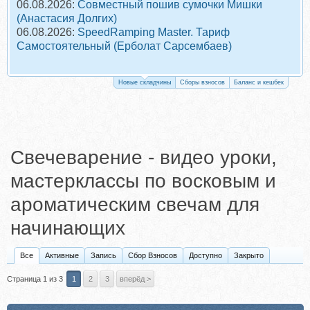
06.08.2026:
Совместный пошив сумочки Мишки
(Анастасия Долгих)
06.08.2026:
SpeedRamping Master. Тариф
Самостоятельный (Ерболат Сарсембаев)
Новые складчины
Сборы взносов
Баланс и кешбек
Свечеварение - видео уроки,
мастерклассы по восковым и
ароматическим свечам для
начинающих
Все
Активные
Запись
Сбор Взносов
Доступно
Закрыто
Страница 1 из 3
1
2
3
вперёд >