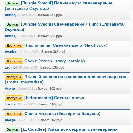
[Jungle Svechi] Полный курс свечеварение
Запись
(Елизавета Окулова)
Дивия
,
25 апр 2024
,
Взнос:
544 руб
[Jungle Svechi] Свечеварение + Гипс (Елизавета
Запись
Окулова)
Дивия
,
25 апр 2024
,
Взнос:
580 руб
[Pachamama] Свечное дело (Яна Руссу)
Доступно
Avtobot
,
21 фев 2020
,
Взнос:
363 руб
Свечи (svechi_travy_catalog)
Доступно
Ledi_DI
,
16 фев 2020
,
Взнос:
136 руб
Полный список поставщиков для свечеварения
Доступно
(aroma_masteritsa)
Vas-sa
,
31 янв 2021
,
Взнос:
102 руб
[betonmaster] Соевые свечи
Доступно
Lusina
,
28 янв 2020
,
Взнос:
100 руб
Свеча-мозаика (Екатерина Балуева)
Доступно
Aloriya
,
26 сен 2020
,
Взнос:
182 руб
[11 Candles] Узнай все секреты свечеварения.
Запись