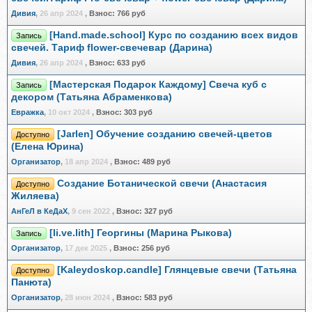
Дивия
,
26 апр 2024
,
Взнос:
766 руб
[Hand.made.school] Курс по созданию всех видов
Запись
свечей. Тариф flower-свечевар (Дарина)
Дивия
,
26 апр 2024
,
Взнос:
633 руб
[Мастерская Подарок Каждому] Свеча куб с
Запись
декором (Татьяна Абраменкова)
Евражкa
,
10 окт 2024
,
Взнос:
303 руб
[Jarlen] Обучение созданию свечей-цветов
Доступно
(Елена Юрина)
Организатор
,
18 апр 2024
,
Взнос:
489 руб
Создание Ботанической свечи (Анастасия
Доступно
Жиляева)
АнГеЛ в КеДаХ
,
9 сен 2022
,
Взнос:
327 руб
[li.ve.lith] Георгины (Марина Рыкова)
Запись
Организатор
,
17 дек 2025
,
Взнос:
256 руб
[Kaleydoskop.candle] Глянцевые свечи (Татьяна
Доступно
Панюта)
Организатор
,
28 июн 2024
,
Взнос:
583 руб