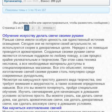
Организатор
,
28 сен 2025
,
Взнос:
289 руб
Показаны темы с 1 по 70 из 167
(Вы должны войти или зарегистрироваться, чтобы разместить сообщение.)
Страница 1 из 3
1
2
3
вперёд >
Обучение искусству делать свечи своими руками
Раньше свечи имели особую ценность как единственный источник
освещения. Сегодня они не потеряли своей актуальности, но
используются скорее в декоративных целях. Нередко с их помощью
проводится ароматерапия. Созданные своими руками свечи
являются отличным подарком по любому поводу, а сам процесс
крайне увлекательным и творческим. При этом сама техника
несложна, а все необходимые материалы доступны в
специализированных магазинах. Все это объясняет, почему
изготовление свечей своими руками столь популярно среди
современных рукодельниц.
Несмотря на кажущуюся простоту данного вида творчества, оно
требует внимания и аккуратности, а также освоение определенных
навыков. Все это вы можете почерпнуть, пройдя специальное
обучение. Изучить свечеварение для начинающих в домашних
условиях остаточно просто. Вы можете узнать, как делать свечи
дома, как делать ароматические свечи, как делать декоративные
свечи, как сделать восковую свечу в домашних условиях.
Как научиться изготовлению свечей
Многие начинающие мастера отдают предпочтение традиционным