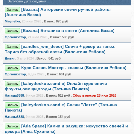
Заголовок
Дата создания
[Bazana] Авторские свечи ручной работы
Запись
(Ангелина Базан)
Magnetka
,
20 июл 2026
,
Взнос:
870 руб
[Bazana] Ботаника в свете (Ангелина Базан)
Запись
Организатор
,
21 июл 2026
,
Взнос:
590 руб
[candles_wm_decor] Свечи + декор из гипса.
Запись
Тариф без обратной связи (Валентина Рябова)
Дивия
,
3 апр 2024
,
Взнос:
841 руб
Курс Свечи. Мастер - классы (Валентина Рябова)
Запись
Организатор
,
9 дек 2025
,
Взнос:
661 руб
[kaleydoskop.candle] Онлайн курс свечи
Запись
фрукты,овощи,ягоды (Татьяна Панюта)
Наташа8888
,
9 июн 2025
,
Взнос:
511 руб
,
Сбор взносов 28 июн 2026
[kaleydoskop.candle] Свечи "Латте" (Татьяна
Запись
Панюта)
Наташа8888
,
9 июн 2025
,
Взнос:
154 руб
[Aria Space] Камни и ракушки: искусство свечей и
Запись
декора (Анна Сухинина)