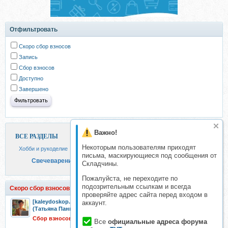
Отфильтровать
Скоро сбор взносов
Запись
Сбор взносов
Доступно
Завершено
Важно!
ВСЕ РАЗДЕЛЫ
Некоторым пользователям приходят
Хобби и рукоделие
письма, маскирующиеся под сообщения от
Свечеварение
Складчины.
Пожалуйста, не переходите по
подозрительным ссылкам и всегда
Скоро сбор взносов
проверяйте адрес сайта перед входом в
[kaleydoskop.candle] Онлайн курс свечи фрукты,овощи,ягоды
аккаунт.
(Татьяна Панюта)
Сбор взносов 28 июн 2026
Все
официальные адреса форума