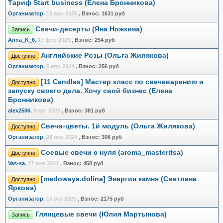
Тариф Start business (Елена Бронникова)
Организатор
,
15 апр 2025
,
Взнос:
1631 руб
Свечи-десерты (Яна Ножкина)
Запись
Anna_K_6
,
17 фев 2023
,
Взнос:
254 руб
Английские Розы (Ольга Жилякова)
Доступно
Организатор
,
5 апр 2024
,
Взнос:
256 руб
[11 Candles] Мастер класс по свечеварению и
Доступно
запуску своего дела. Хочу свой бизнес (Елена
Бронникова)
alex2506
,
9 авг 2020
,
Взнос:
381 руб
Свечи-цветы. 1й модуль (Ольга Жилякова)
Доступно
Организатор
,
26 янв 2024
,
Взнос:
306 руб
Соевые свечи с нуля (aroma_masteritsa)
Доступно
Vas-sa
,
17 янв 2021
,
Взнос:
458 руб
[medowaya.dolina] Энергия камня (Светлана
Доступно
Яркова)
Организатор
,
15 окт 2025
,
Взнос:
2175 руб
Глянцевые свечи (Юлия Мартынова)
Запись