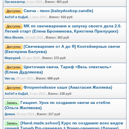
Организатор
,
4 окт 2024
,
Взнос:
463 руб
Свеча - пион (kaleydoskop.candle)
Доступно
АнГеЛ в КеДаХ
,
1 июл 2022
,
Взнос:
416 руб
МК по свечеварению и запуску своего дела 2.0.
Доступно
Легкий старт (Елена Бронникова, Кристина Прилуцких)
Miss Blonde
,
14 май 2022
,
Взнос:
363 руб
[Свечеварение от А до Я] Контейнерные свечи
Доступно
(Екатерина Балуева)
Меркурий
,
10 дек 2020
,
Взнос:
272 руб
Цветочная свеча. Тариф «Весь спектакль»
Доступно
(Елена Дудлякова)
Vas-sa
,
28 окт 2021
,
Взнос:
689 руб
Флорентийское саше (Анастасия Жиляева)
Доступно
АнГеЛ в КеДаХ
,
9 сен 2022
,
Взнос:
238 руб
Гиацинт. Урок по созданию свечи на стебле
Запись
(Ольга Жилякова)
Дивия
,
28 апр 2024
,
Взнос:
217 руб
[Hand.made.school] Курс по созданию всех видов
Запись
свечей.Тариф Pro-свечевар + flower-свечевар (Дарина)