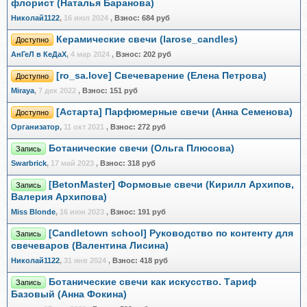
флорист (Наталья Баранова)
Николай1122
,
16 июл 2024
,
Взнос:
684 руб
Керамические свечи (larose_candles)
Доступно
АнГеЛ в КеДаХ
,
4 мар 2024
,
Взнос:
202 руб
[ro_sa.love] Свечеварение (Елена Петрова)
Доступно
Miraya
,
7 дек 2022
,
Взнос:
151 руб
[Астарта] Парфюмерные свечи (Анна Семенова)
Доступно
Организатор
,
11 окт 2021
,
Взнос:
272 руб
Ботанические свечи (Ольга Плюсова)
Запись
Swarbrick
,
17 май 2023
,
Взнос:
318 руб
[BetonMaster] Формовые свечи (Кирилл Архипов,
Запись
Валерия Архипова)
Miss Blonde
,
16 июн 2023
,
Взнос:
191 руб
[Candletown school] Руководство по контенту для
Запись
свечеваров (Валентина Лисина)
Николай1122
,
31 янв 2024
,
Взнос:
418 руб
Ботанические свечи как искусство. Тариф
Запись
Базовый (Анна Фокина)