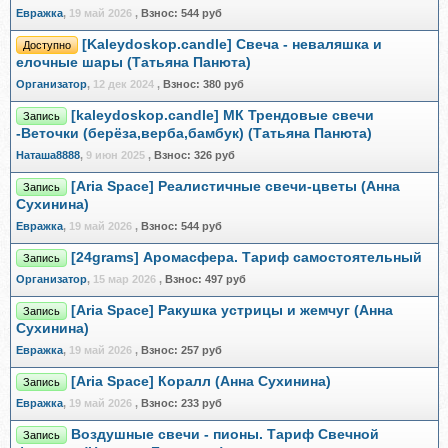
Евражкa
,
19 май 2026
,
Взнос:
544 руб
[Kaleydoskop.candle] Свеча - неваляшка и
Доступно
елочные шары (Татьяна Панюта)
Организатор
,
12 дек 2024
,
Взнос:
380 руб
[kaleydoskop.candle] МК Трендовые свечи
Запись
-Веточки (берёза,верба,бамбук) (Татьяна Панюта)
Наташа8888
,
9 июн 2025
,
Взнос:
326 руб
[Aria Space] Реалистичные свечи-цветы (Анна
Запись
Сухинина)
Евражкa
,
19 май 2026
,
Взнос:
544 руб
[24grams] Аромасфера. Тариф самостоятельный
Запись
Организатор
,
15 мар 2026
,
Взнос:
497 руб
[Aria Space] Ракушка устрицы и жемчуг (Анна
Запись
Сухинина)
Евражкa
,
19 май 2026
,
Взнос:
257 руб
[Aria Space] Коралл (Анна Сухинина)
Запись
Евражкa
,
19 май 2026
,
Взнос:
233 руб
Воздушные свечи - пионы. Тариф Свечной
Запись