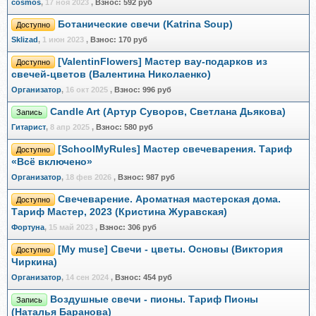
cosmos
,
17 ноя 2023
,
Взнос:
592 руб
Ботанические свечи (Katrina Soup)
Доступно
Sklizad
,
1 июн 2023
,
Взнос:
170 руб
[ValentinFlowers] Мастер вау-подарков из
Доступно
свечей-цветов (Валентина Николаенко)
Организатор
,
16 окт 2025
,
Взнос:
996 руб
Candle Art (Артур Суворов, Светлана Дьякова)
Запись
Гитарист
,
8 апр 2025
,
Взнос:
580 руб
[SchoolMyRules] Мастер свечеварения. Тариф
Доступно
«Всё включено»
Организатор
,
18 фев 2026
,
Взнос:
987 руб
Свечеварение. Ароматная мастерская дома.
Доступно
Тариф Мастер, 2023 (Кристина Журавская)
Фортуна
,
15 май 2023
,
Взнос:
306 руб
[My muse] Свечи - цветы. Основы (Виктория
Доступно
Чиркина)
Организатор
,
14 сен 2024
,
Взнос:
454 руб
Воздушные свечи - пионы. Тариф Пионы
Запись
(Наталья Баранова)