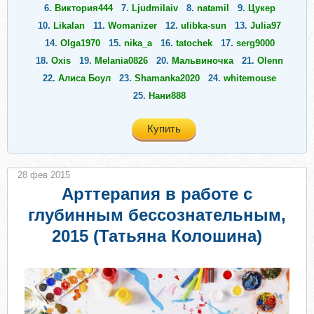
6.
Виктория444
7.
Ljudmilaiv
8.
natamil
9.
Цукер
10.
Likalan
11.
Womanizer
12.
ulibka-sun
13.
Julia97
14.
Olga1970
15.
nika_a
16.
tatochek
17.
serg9000
18.
Oxis
19.
Melania0826
20.
Мальвиночка
21.
Olenn
22.
Алиса Боул
23.
Shamanka2020
24.
whitemouse
25.
Нани888
Купить
28 фев 2015
Арттерапия в работе с
глубинным бессознательным,
2015 (Татьяна Колошина)