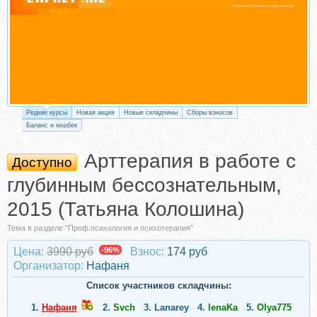
Редкие курсы
Новая акция
Новые складчины
Сборы взносов
Баланс и кешбек
Арттерапия в работе с
Доступно
глубинным бессознательным,
2015 (Татьяна Колошина)
Тема в разделе "Проф.психология и психотерапия"
Цена:
3990 руб
-96%
Взнос:
174 руб
Организатор:
Нафаня
Список участников складчины:
1.
Нафаня
2.
Svch
3.
Lanarey
4.
lenaKa
5.
Olya775