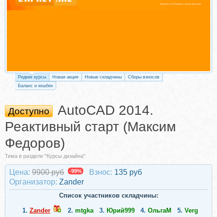
Редкие курсы
Новая акция
Новые складчины
Сборы взносов
Баланс и кешбек
AutoCAD 2014.
Доступно
Реактивный старт (Максим
Федоров)
Тема в разделе "Курсы дизайна"
Цена:
9900 руб
-99%
Взнос:
135 руб
Организатор:
Zander
Список участников складчины:
1.
Zander
2.
mtgka
3.
Юрий999
4.
ОльгаМ
5.
Verg