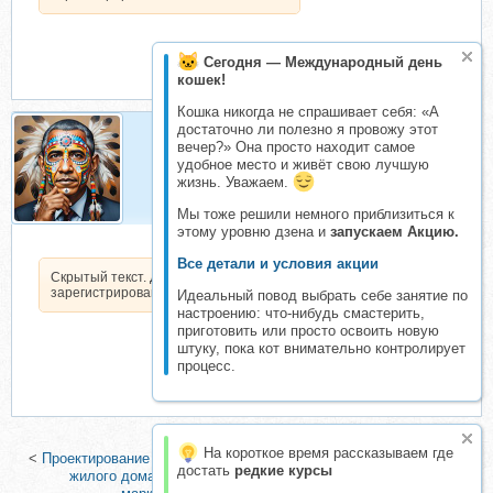
Сегодня — Международный день
кошек!
Кошка никогда не спрашивает себя: «А
достаточно ли полезно я провожу этот
вечер?» Она просто находит самое
БаракОбама
удобное место и живёт свою лучшую
Организатор складчин
жизнь. Уважаем.
Мы тоже решили немного приблизиться к
этому уровню дзена и
запускаем Акцию.
Все детали и условия акции
Скрытый текст. Доступен только
зарегистрированным пользователям.
Идеальный повод выбрать себе занятие по
настроению: что-нибудь смастерить,
приготовить или просто освоить новую
штуку, пока кот внимательно контролирует
процесс.
На короткое время рассказываем где
<
Проектирование в Revit, AutoCAD и Лира - Сапр многоэтажного
достать
редкие курсы
жилого дома (Артем Крылов)
|
[ИзиСтади] Менеджер