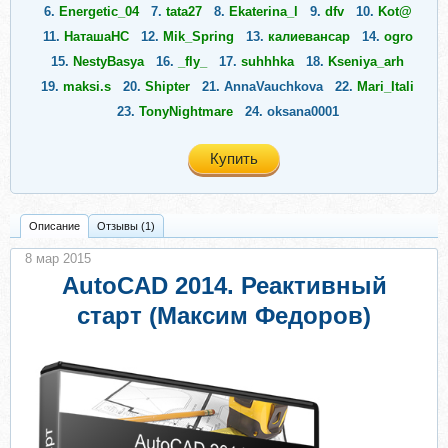
6.
Energetic_04
7.
tata27
8.
Ekaterina_l
9.
dfv
10.
Kot@
11.
НаташаНС
12.
Mik_Spring
13.
калиевансар
14.
ogro
15.
NestyBasya
16.
_fly_
17.
suhhhka
18.
Kseniya_arh
19.
maksi.s
20.
Shipter
21.
AnnaVauchkova
22.
Mari_Itali
23.
TonyNightmare
24.
oksana0001
Купить
Описание
Отзывы (1)
8 мар 2015
AutoCAD 2014. Реактивный
старт (Максим Федоров)