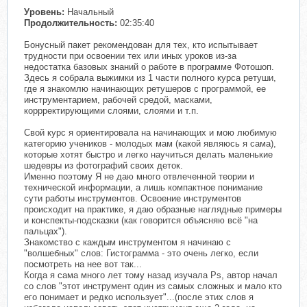
Уровень:
Начальный
Продолжительность:
02:35:40
Бонусный пакет рекомендован для тех, кто испытывает
трудности при освоении тех или иных уроков из-за
недостатка базовых знаний о работе в программе Фотошоп.
Здесь я собрала выжимки из 1 части полного курса ретуши,
где я знакомлю начинающих ретушеров с программой, ее
инструментарием, рабочей средой, масками,
коррректирующими слоями, слоями и т.п.
Свой курс я ориентировала на начинающих и мою любимую
категорию учеников - молодых мам (какой являюсь я сама),
которые хотят быстро и легко научиться делать маленькие
шедевры из фотографий своих деток.
Именно поэтому Я не даю много отвлеченной теории и
технической информации, а лишь компактное понимание
сути работы инструментов. Освоение инструментов
происходит на практике, я даю образные наглядные примеры
и конспекты-подсказки (как говорится объясняю всё "на
пальцах").
Знакомство с каждым инструментом я начинаю с
"волшебных" слов: Гистограмма - это очень легко, если
посмотреть на нее вот так...
Когда я сама много лет тому назад изучала Ps, автор начал
со слов "этот инструмент один из самых сложных и мало кто
его понимает и редко использует"...(после этих слов я