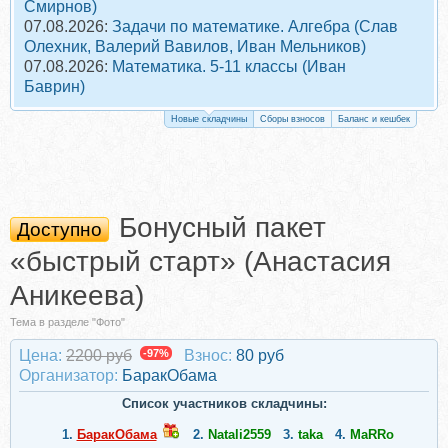
Смирнов)
07.08.2026:
Задачи по математике. Алгебра (Слав
Олехник, Валерий Вавилов, Иван Мельников)
07.08.2026:
Математика. 5-11 классы (Иван
Баврин)
Новые складчины
Сборы взносов
Баланс и кешбек
Бонусный пакет
Доступно
«быстрый старт» (Анастасия
Аникеева)
Тема в разделе "Фото"
Цена:
2200 руб
-97%
Взнос:
80 руб
Организатор:
БаракОбама
Список участников складчины:
1.
БаракОбама
2.
Natali2559
3.
taka
4.
MaRRo