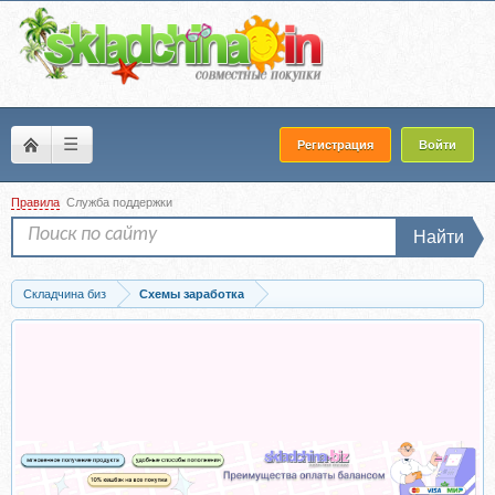
☰
Регистрация
Войти
Правила
Служба поддержки
Найти
Складчина биз
Схемы заработка
Скачать Быстрые деньги на новостях (Артём Волошин)