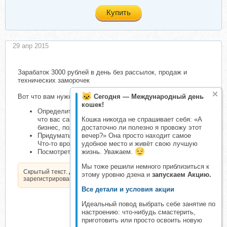
Купить
29 апр 2015
​
Зарабаток 3000 рублей в день без рассылок, продаж и
технических заморочек
Вот что вам нужно будет сделать для заработка
Сегодня — Международный день
кошек!
Определиться с темой ваших новостей Выбирайте то,
что вас самих интересует, например спорт, шоу-
Кошка никогда не спрашивает себя: «А
бизнес, политика
достаточно ли полезно я провожу этот
Придумать название канала
вечер?» Она просто находит самое
Что-то вроде "Свежие новости" или "Новости недели"
удобное место и живёт свою лучшую
Посмотреть мой пошаговый видеокурс
жизнь. Уважаем.
Мы тоже решили немного приблизиться к
Скрытый текст. Доступен только
этому уровню дзена и
запускаем Акцию.
зарегистрированным пользователям.
Все детали и условия акции
Идеальный повод выбрать себе занятие по
настроению: что-нибудь смастерить,
приготовить или просто освоить новую