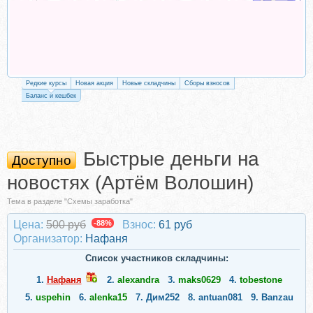
Редкие курсы
Новая акция
Новые складчины
Сборы взносов
Баланс и кешбек
Быстрые деньги на
Доступно
новостях (Артём Волошин)
Тема в разделе "Схемы заработка"
Цена:
500 руб
-88%
Взнос:
61 руб
Организатор:
Нафаня
Список участников складчины:
1.
Нафаня
2.
alexandra
3.
maks0629
4.
tobestone
5.
uspehin
6.
alenka15
7.
Дим252
8.
antuan081
9.
Banzau