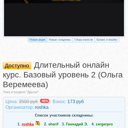
Новая акция
Новые складчины
Сборы взносов
Баланс и кешбек
Длительный онлайн
Доступно
курс. Базовый уровень 2 (Ольга
Веремеева)
Тема в разделе "Другое"
Цена:
3500 руб
-96%
Взнос:
173 руб
Организатор:
roshka
Список участников складчины:
1.
roshka
2.
sherif
3.
Геннадий Э.
4.
zergerpro