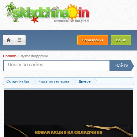
☰
Регистрация
Войти
Правила
Служба поддержки
Найти
Складчина биз
Курсы по эзотерике
Другое
Скачать Длительный онлайн курс. Базовый уровень 2 (Ольга Веремеева)