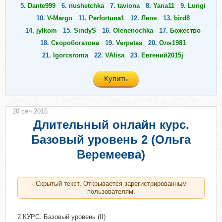
5.
Dante999
6.
nushetchka
7.
taviona
8.
Yana11
9.
Lungi
10.
V-Margo
11.
Perfortuna1
12.
Леля
13.
bird8
14.
jylkom
15.
SindyS
16.
Olenenochka
17.
Божество
18.
Скоробогатова
19.
Verpetas
20.
Оля1981
21.
Igorcsroma
22.
VAlisa
23.
Евгений2015j
Купить
20 сен 2015
Длительный онлайн курс.
Базовый уровень 2 (Ольга
Веремеева)
Скрытый текст. Открывается зарегистрированным
пользователям.
2 КУРС. Базовый уровень (II)