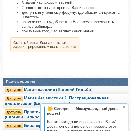
8 часов лекционных занятий;
2 часа ответов лекторов на Ваши вопросы;
доступ к внутреннему форуму, где общаются курсанты
и лекторы;
возможность в удобное для Вас время прослушать
запись вебинара;
понимание того, что являет собой магия.
Скрытый текст. Доступен только
зарегистрированным пользователям.
Похожие складчины
Магия насилия (Евгений Гильбо)
Доступно
Магия без мистики 2. Пострациональная
Доступно
цивилизация (Евгений Гильбо)
Сегодня — Международный день
Практическая магия: управление судьбой
Доступно
кошек!
(Евгений Гильбо)
Кошка никогда не спрашивает себя: «А
Биоэнергетика (Евгений Гильбо)
Доступно
достаточно ли полезно я провожу этот