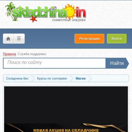
☰
Регистрация
Войти
Правила
Служба поддержки
Найти
Складчина биз
Курсы по эзотерике
Магия
Скачать Элементы магии в рациональном изложении (Евгений Гильбо)