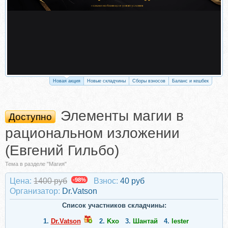
Новая акция
Новые складчины
Сборы взносов
Баланс и кешбек
Элементы магии в
Доступно
рациональном изложении
(Евгений Гильбо)
Тема в разделе "Магия"
Цена:
1400 руб
-98%
Взнос:
40 руб
Организатор:
Dr.Vatson
Список участников складчины:
1.
Dr.Vatson
2.
Kxo
3.
Шантай
4.
lester