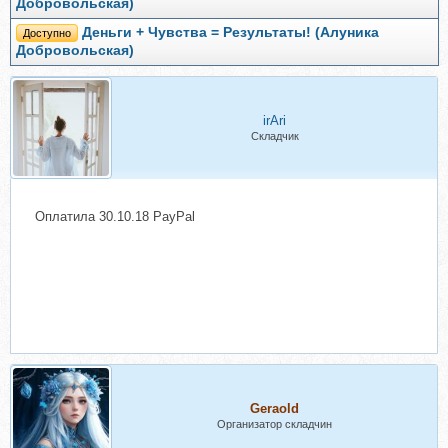
Добровольская)
Деньги + Чувства = Результаты! (Алуника
Доступно
Добровольская)
irAri
Складчик
Оплатила 30.10.18 PayPal
Geraold
Организатор складчин