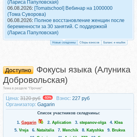
(Лариса Папуловская)
06.08.2026:
[Tomatschool] Вебинар на 1000000
(Тома Суворова)
06.08.2026:
Полное восстановление женщин после
беременности за 30 занятий. С поддержкой
(Лариса Папуловская)
Новые складчины
Сборы взносов
Баланс и кешбек
Фокусы языка (Алуника
Доступно
Добровольская)
Тема в разделе "Прочие"
Цена:
3120 руб
-93%
Взнос:
227 руб
Организатор:
Gagarin
Список участников складчины:
1.
Gagarin
2.
Aplication
3.
stepanov-olga
4.
Klea
5.
Vreja
6.
Nataitalia
7.
Menchik
8.
Katyshka
9.
Brukva