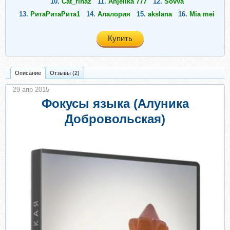
10.
Cat_rinaz
11.
Anjelika 777
12.
Sovva
13.
РитаРитаРита1
14.
Алалория
15.
akslana
16.
Mia mei
Купить
Описание
Отзывы (2)
29 апр 2015
Фокусы языка (Алуника
Добровольская)