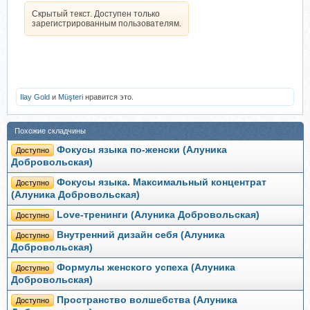
Скрытый текст. Доступен только
зарегистрированным пользователям.
Ilay Gold
и
Müşteri
нравится это.
Похожие складчины
Фокусы языка по-женски (Алуника
Доступно
Добровольская)
Фокусы языка. Максимальный концентрат
Доступно
(Алуника Добровольская)
Love-тренинги (Алуника Добровольская)
Доступно
Внyтренний дизайн себя (Алуника
Доступно
Добровольская)
Формулы женского успеха (Алуника
Доступно
Добровольская)
Пространство волшебства (Алуника
Доступно