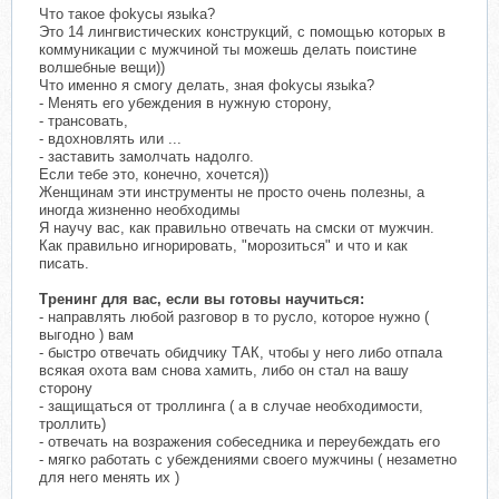
Что такое фоkyсы языkа?
Это 14 лингвистических конструкций, с помощью которых в
коммуникации с мужчиной ты можешь делать поистине
волшебные вещи))
Что именно я смогу делать, зная фоkусы языkа?
- Менять его убеждения в нужную сторону,
- трансовать,
- вдохновлять или ...
- заставить замолчать надолго.
Если тебе это, конечно, хочется))
Женщинам эти инструменты не просто очень полезны, а
иногда жизненно необходимы
Я научу вас, как правильно отвечать на смски от мужчин.
Как правильно игнорировать, "морозиться" и что и как
писать.
Тренинг для вас, если вы готовы научиться:
- направлять любой разговор в то русло, которое нужно (
выгодно ) вам
- быстро отвечать обидчику ТАК, чтобы у него либо отпала
всякая охота вам снова хамить, либо он стал на вашу
сторону
- защищаться от троллинга ( а в случае необходимости,
троллить)
- отвечать на возражения собеседника и переубеждать его
- мягко работать с убеждениями своего мужчины ( незаметно
для него менять их )