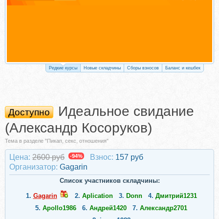
Редкие курсы
Новые складчины
Сборы взносов
Баланс и кешбек
Идеальное свидание
Доступно
(Александр Косоруков)
Тема в разделе "Пикап, секс, отношения"
Цена:
2600 руб
-94%
Взнос:
157 руб
Организатор:
Gagarin
Список участников складчины:
1.
Gagarin
2.
Aplication
3.
Donn
4.
Дмитрий1231
5.
Apollo1986
6.
Андрей1420
7.
Александр2701