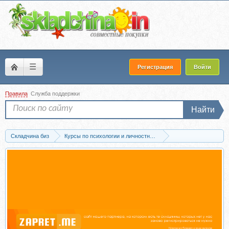
☰
Регистрация
Войти
Правила
Служба поддержки
Найти
Складчина биз
Курсы по психологии и личностному развитию
Мотивация и самооценка
Скачать [Infobusiness2] Самодисциплина: добей