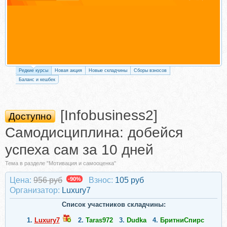
Редкие курсы
Новая акция
Новые складчины
Сборы взносов
Баланс и кешбек
[Infobusiness2]
Доступно
Самодисциплина: добейся
успеха сам за 10 дней
Тема в разделе "Мотивация и самооценка"
Цена:
956 руб
-90%
Взнос:
105 руб
Организатор:
Luxury7
Список участников складчины:
1.
Luxury7
2.
Taras972
3.
Dudka
4.
БритниСпирс