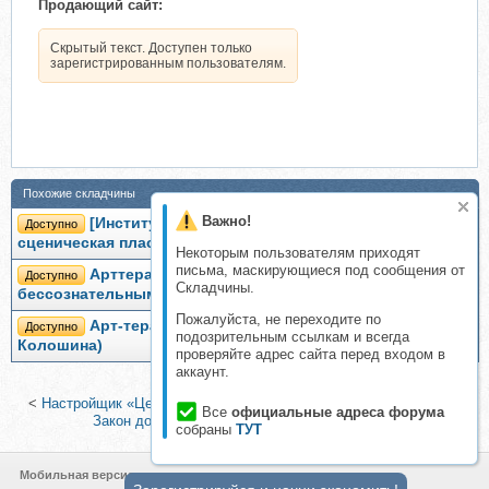
Продающий сайт:
Скрытый текст. Доступен только
зарегистрированным пользователям.
Похожие складчины
Важно!
[Институт Гордеева] Драматерапия и
Доступно
сценическая пластика (Татьяна Колошина)
Некоторым пользователям приходят
письма, маскирующиеся под сообщения от
Арттерапия в работе с глубинным
Доступно
Складчины.
бессознательным, 2015 (Татьяна Колошина)
Пожалуйста, не переходите по
Арт-терапия кризисных состояний (Татьяна
Доступно
подозрительным ссылкам и всегда
Колошина)
проверяйте адрес сайта перед входом в
аккаунт.
<
Настройщик «Целитель» (Марта Николаева-Гарина)
|
[NoCredo]
Все
официальные адреса форума
Закон доминанты, 2014 (Дмитрий Богданов)
>
собраны
ТУТ
Мобильная версия