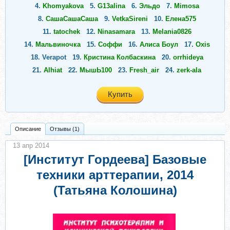
4.
Khomyakova
5.
G13alina
6.
Эльдо
7.
Mimosa
8.
СашаСашаСаша
9.
VetkaSireni
10.
Елена575
11.
tatochek
12.
Ninasamara
13.
Melania0826
14.
Мальвиночка
15.
Соффи
16.
Алиса Боул
17.
Oxis
18.
Verapot
19.
Кристина Колбаскина
20.
orrhideya
21.
Alhiat
22.
МышЬ100
23.
Fresh_air
24.
zerk-ala
Купить
Описание
Отзывы (1)
13 апр 2014
[Институт Гордеева] Базовые
техники арттерапии, 2014
(Татьяна Колошина)