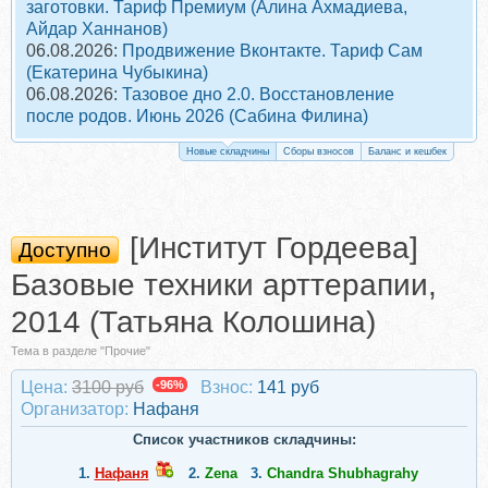
заготовки. Тариф Премиум (Алина Ахмадиева,
Айдар Ханнанов)
06.08.2026:
Продвижение Вконтакте. Тариф Сам
(Екатерина Чубыкина)
06.08.2026:
Тазовое дно 2.0. Восстановление
после родов. Июнь 2026 (Сабина Филина)
Новые складчины
Сборы взносов
Баланс и кешбек
[Институт Гордеева]
Доступно
Базовые техники арттерапии,
2014 (Татьяна Колошина)
Тема в разделе "Прочие"
Цена:
3100 руб
-96%
Взнос:
141 руб
Организатор:
Нафаня
Список участников складчины:
1.
Нафаня
2.
Zena
3.
Chandra Shubhagrahy