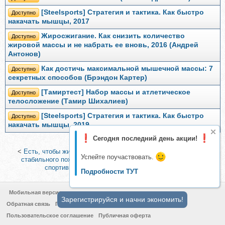
[Steelsports] Стратегия и тактика. Как быстро
Доступно
накачать мышцы, 2017
Жиросжигание. Как снизить количество
Доступно
жировой массы и не набрать ее вновь, 2016 (Андрей
Антонов)
Как достичь максимальной мышечной массы: 7
Доступно
секретных способов (Брэндон Картер)
[Тамиртест] Набор массы и атлетическое
Доступно
телосложение (Тамир Шихалиев)
[Steelsports] Стратегия и тактика. Как быстро
Доступно
накачать мышцы, 2019
Сегодня последний день акции!
<
Есть, чтобы жить. Революционная формула для быстрого и
Успейте поучаствовать.
стабильного похудения (Михаил и Алина Титовы)
|
Секреты
спортивного питания (Владимир Молодов)
>
Подробности ТУТ
Мобильная версия
Зарегистрируйся и начни экономить!
Обратная связь
Политика конфиденциальности
Пользовательское соглашение
Публичная оферта