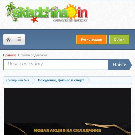
☰
Регистрация
Войти
Правила
Служба поддержки
Найти
Складчина биз
Похудение, фитнес и спорт
Скачать Как накачать массу на стадионе, 2013