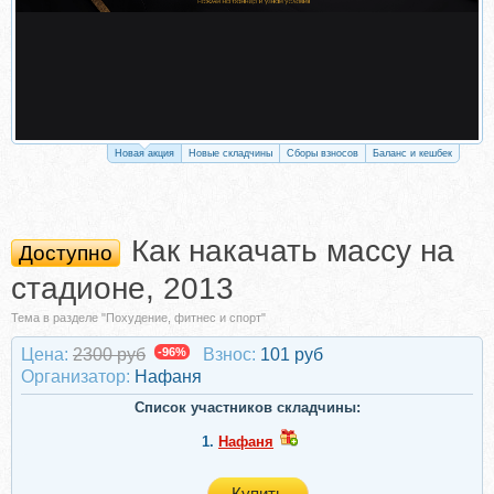
Новая акция
Новые складчины
Сборы взносов
Баланс и кешбек
Как накачать массу на
Доступно
стадионе, 2013
Тема в разделе "Похудение, фитнес и спорт"
Цена:
2300 руб
-96%
Взнос:
101 руб
Организатор:
Нафаня
Список участников складчины:
1.
Нафаня
Купить