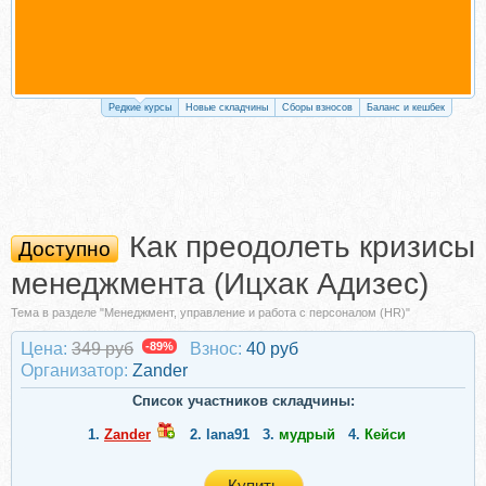
Редкие курсы
Новые складчины
Сборы взносов
Баланс и кешбек
Как преодолеть кризисы
Доступно
менеджмента (Ицхак Адизес)
Тема в разделе "Менеджмент, управление и работа с персоналом (HR)"
Цена:
349 руб
-89%
Взнос:
40 руб
Организатор:
Zander
Список участников складчины:
1.
Zander
2.
lana91
3.
мудрый
4.
Кейси
Купить