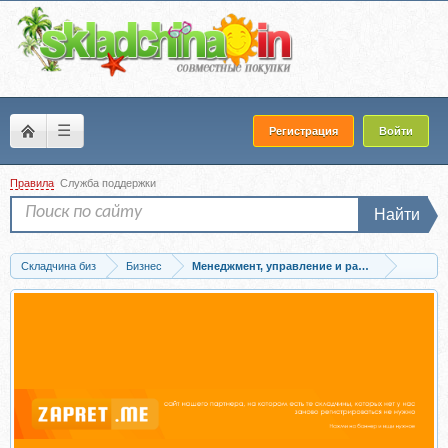
☰
Регистрация
Войти
Правила
Служба поддержки
Найти
Складчина биз
Бизнес
Менеджмент, управление и работа с персонал
Скачать Как преодолеть кризисы менеджмента (Ицхак Адизес)