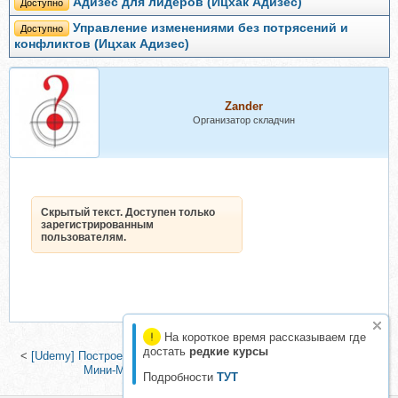
Адизес для лидеров (Ицхак Адизес)
Доступно
Управление изменениями без потрясений и
Доступно
конфликтов (Ицхак Адизес)
Zander
Организатор складчин
Скрытый текст. Доступен только
зарегистрированным
пользователям.
На короткое время рассказываем где
достать
редкие курсы
<
[Udemy] Построение системы KPI бизнес-процесса (Олег Гуца)
|
Мини-МБА 2, 2015 (Андрей Парабеллум)
>
Подробности
ТУТ