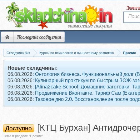
Правил
Последние сообщения
Складчина биз
Курсы по психологии и личностному развитию
Прочие
Новые складчины:
06.08.2026:
Онтология бизнеса. Функциональный долг (
06.08.2026:
Кулинарный практикум по быстрым ЗОЖ-заг
06.08.2026:
[Alina2cake School] Домашние заготовки. 
06.08.2026:
Продвижение Вконтакте. Тариф Сам (Екате
06.08.2026:
Тазовое дно 2.0. Восстановление после род
[КТЦ Бурхан] Антидрочер
Доступно
Тема в разделе "Прочие"