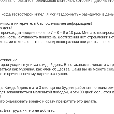
торой вы справитесь, реализовав материал, который я даю на эт
когда тестостерон кипел, я мог «вздрочнуть» раз–другой в день.
ничках в интернете, я был ошеломлен информацией!
в день!
 происходит ежедневно и по 7 – 8 – 9 и 10 раз. Мня это шокиров
ванность, активность понижена. Достижений нет, стремлений нет
е сами отмечают, что в период воздержания они деятельны и пр
мотивацию
орая уходит в унитаз каждый день. Вы стаканами сливаете с т
ваться как мужчина, как член общества. Сами вы не можете себя
щете причины почему «дрочить» нужно.
ца. Каждый день в эти 3 месяца вы будете работать по моим р
дет заканчиваться маленькой победой, и эти 90 дней сольются 
!
что онанировать вредно и сразу прекратить это делать.
. Без труда ничего не добиться.