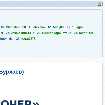
10.
Vladislav1990
11.
alexzoo
12.
Andy88
13.
Kulagin
el
23.
Jakmesrine1313
24.
Вечное странствие
25.
bumblbee
bovnikkk
33.
илья7878
Бурхаев)