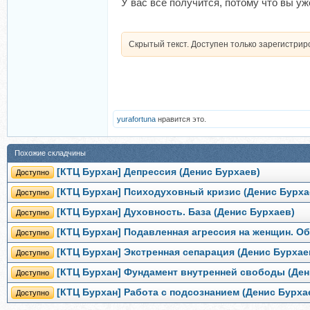
У вас все получится, потому что вы уж
Скрытый текст. Доступен только зарегистри
yurafortuna
нравится это.
Похожие складчины
[КТЦ Бурхан] Депрессия (Денис Бурхаев)
Доступно
[КТЦ Бурхан] Психодуховный кризис (Денис Бурха
Доступно
[КТЦ Бурхан] Духовность. База (Денис Бурхаев)
Доступно
[КТЦ Бурхан] Подавленная агрессия на женщин. О
Доступно
[КТЦ Бурхан] Экстренная сепарация (Денис Бурхае
Доступно
[КТЦ Бурхан] Фундамент внутренней свободы (Ден
Доступно
[КТЦ Бурхан] Работа с подсознанием (Денис Бурха
Доступно