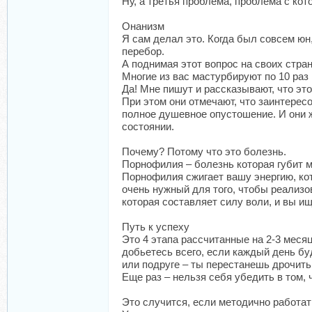
Ну, а третья проблема, проблема с ко
Онанизм
Я сам делал это. Когда был совсем юн, 
перебор.
А поднимая этот вопрос на своих стра
Многие из вас мастурбируют по 10 раз 
Да! Мне пишут и рассказывают, что это
При этом они отмечают, что заинтересо
полное душевное опустошение. И они ж
состоянии.
Почему? Потому что это болезнь.
Порнофилия – болезнь которая губит 
Порнофилия сжигает вашу энергию, кот
очень нужный для того, чтобы реализо
которая составляет силу воли, и вы и
Путь к успеху
Это 4 этапа рассчитанные на 2-3 меся
добьетесь всего, если каждый день бу
или подруге – ты перестанешь дрочить
Еще раз – нельзя себя убедить в том, 
Это случится, если методично работать