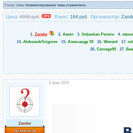
Статус темы:
Комментирование темы ограничено.
Цена:
4950 руб
-97%
Взнос:
164 руб
Организатор:
Zand
1.
Zander
2.
Азият
3.
Sebastian Pereiro
4.
staso
14.
AleksandrGrigorev
15.
Александр 55
16.
Wenard
17.
ret
26.
Carnage95
27.
Беа
8 фев 2015
Zander