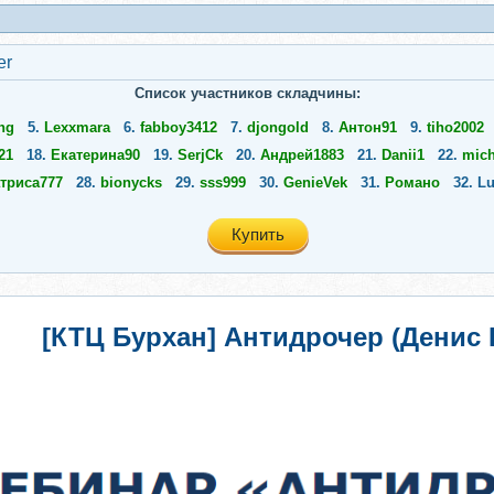
er
Список участников складчины:
ng
5.
Lexxmara
6.
fabboy3412
7.
djongold
8.
Антон91
9.
tiho2002
21
18.
Екатерина90
19.
SerjCk
20.
Андрей1883
21.
Danii1
22.
mich
триса777
28.
bionycks
29.
sss999
30.
GenieVek
31.
Романо
32.
Lu
Купить
[КТЦ Бурхан] Антидрочер (Денис 