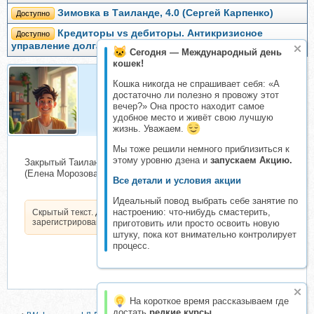
Зимовка в Таиланде, 4.0 (Сергей Карпенко)
Доступно
Кредиторы vs дебиторы. Антикризисное
Доступно
управление долгами (Иван Рыков)
Сегодня — Международный день
кошек!
Кошка никогда не спрашивает себя: «А
достаточно ли полезно я провожу этот
Организатор
вечер?» Она просто находит самое
Организатор складчин
удобное место и живёт свою лучшую
жизнь. Уважаем.
Мы тоже решили немного приблизиться к
этому уровню дзена и
запускаем Акцию.
Закрытый Таиланд. Таиланд без туристического фильтра
(Елена Морозова)
Все детали и условия акции
Идеальный повод выбрать себе занятие по
настроению: что-нибудь смастерить,
Скрытый текст. Доступен только
зарегистрированным пользователям.
приготовить или просто освоить новую
штуку, пока кот внимательно контролирует
процесс.
На короткое время рассказываем где
достать
редкие курсы