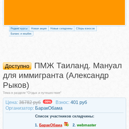
Редкие курсы
Новая акция
Новые складчины
Сборы взносов
Баланс и кешбек
ПМЖ Таиланд. Мануал
Доступно
для иммигранта (Александр
Рыков)
Тема в разделе "Отдых и путешествия"
Цена:
36782 руб
-99%
Взнос:
401 руб
Организатор:
БаракОбама
Список участников складчины:
1.
БаракОбама
2.
webmaster