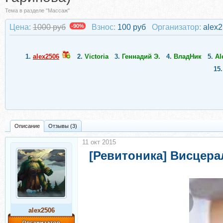
Тема в разделе "Массаж"
Цена:
1000 руб
-90%
Взнос:
100 руб
Организатор:
alex
1.
alex2506
2.
Victoria
3.
Геннадий Э.
4.
ВладНик
5.
Al
15
Описание
Отзывы (3)
11 окт 2015
[Ревитоника] Висцера
alex2506