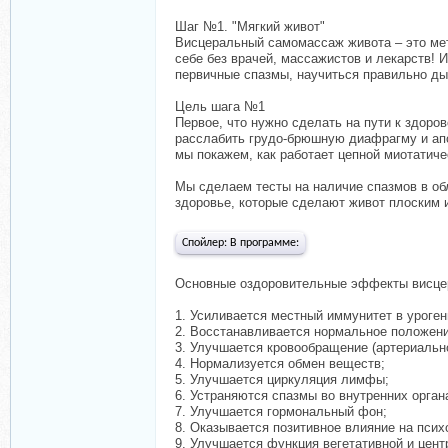
Шаг №1. "Мягкий живот"
Висцеральный самомассаж живота – это мет
себе без врачей, массажистов и лекарств! 
первичные спазмы, научиться правильно дыш
Цель шага №1
Первое, что нужно сделать на пути к здоро
расслабить грудо-брюшную диафрагму и апон
мы покажем, как работает цепной миотатич
Мы сделаем тесты на наличие спазмов в об
здоровье, которые сделают живот плоским 
Спойлер:
В программе:
Основные оздоровительные эффекты висцера
1. Усиливается местный иммунитет в уроген
2. Восстанавливается нормальное положени
3. Улучшается кровообращение (артериально
4. Нормализуется обмен веществ;
5. Улучшается циркуляция лимфы;
6. Устраняются спазмы во внутренних орган
7. Улучшается гормональный фон;
8. Оказывается позитивное влияние на пси
9. Улучшается функция вегетативной и цен