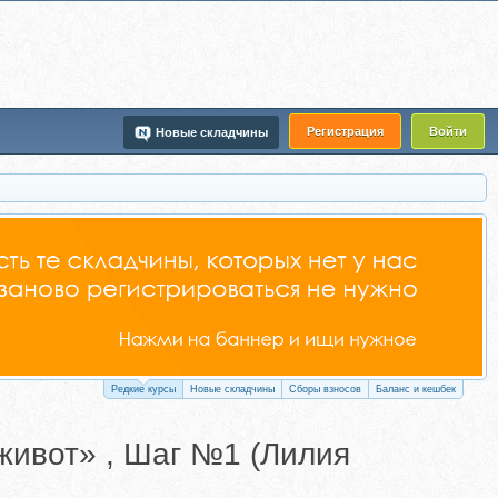
Регистрация
Войти
Новые складчины
Редкие курсы
Новые складчины
Сборы взносов
Баланс и кешбек
живот» , Шаг №1 (Лилия