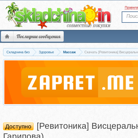
Правил
Последние сообщения
Складчина биз
Здоровье
Массаж
Скачать [Ревитоника] Висцераль
[Ревитоника] Висцераль
Доступно
Гарипова)