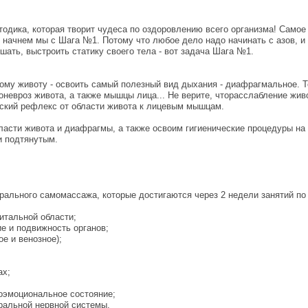
одика, которая творит чудеса по оздоровлению всего организма! Самое
И начнем мы с Шага №1. Потому что любое дело надо начинать с азов, и
ать, выстроить статику своего тела - вот задача Шага №1.
вому животу - освоить самый полезный вид дыхания - диафрагмальное. 
евроз живота, а также мышцы лица... Не верите, чторасслабление живо
еский рефлекс от области живота к лицевым мышцам.
ласти живота и диафрагмы, а также освоим гигиенические процедуры 
и подтянутым.
льного самомассажа, которые достигаются через 2 недели занятий по 
итальной области;
е и подвижность органов;
е и венозное);
ах;
хоэмоциональное состояние;
тральной нервной системы.