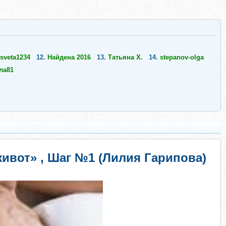
sveta1234
12.
Найдена 2016
13.
Татьяна Х.
14.
stepanov-olga
ла81
ивот» , Шаг №1 (Лилия Гарипова)