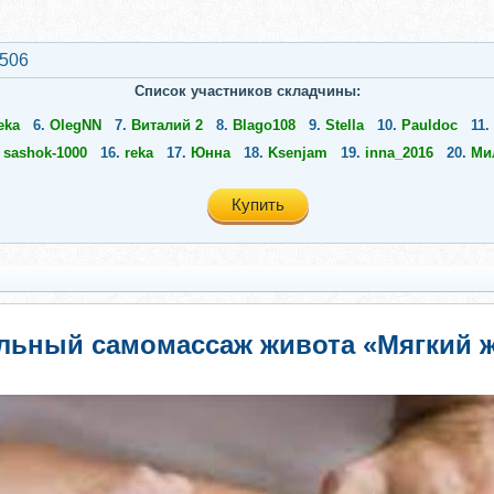
2506
Список участников складчины:
eka
6.
OlegNN
7.
Виталий 2
8.
Blago108
9.
Stella
10.
Pauldoc
11.
.
sashok-1000
16.
reka
17.
Юнна
18.
Ksenjam
19.
inna_2016
20.
Ми
Купить
льный самомассаж живота «Мягкий ж