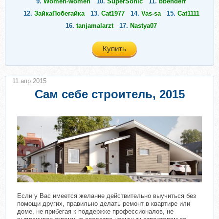
9.
Women-women
10.
SuperSonic
11.
bbenderr
12.
ЗайкаПобегайка
13.
Cat1977
14.
Vas-sa
15.
Cat1111
16.
tanjamalarzt
17.
Nastya07
Купить
11 апр 2015
Сам себе строитель, 2015
Если у Вас имеется желание действительно выучиться без
помощи других, правильно делать ремонт в квартире или
доме, не прибегая к поддержке профессионалов, не