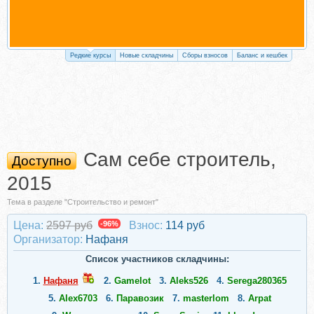
Редкие курсы
Новые складчины
Сборы взносов
Баланс и кешбек
Сам себе строитель,
Доступно
2015
Тема в разделе "Строительство и ремонт"
Цена:
2597 руб
-96%
Взнос:
114 руб
Организатор:
Нафаня
Список участников складчины:
1.
Нафаня
2.
Gamelot
3.
Aleks526
4.
Serega280365
5.
Alex6703
6.
Паравозик
7.
masterlom
8.
Arpat