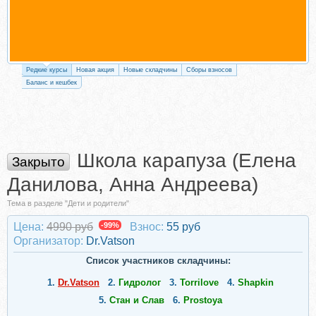
Редкие курсы
Новая акция
Новые складчины
Сборы взносов
Баланс и кешбек
Школа карапуза (Елена
Закрыто
Данилова, Анна Андреева)
Тема в разделе "Дети и родители"
Цена:
4990 руб
-99%
Взнос:
55 руб
Организатор:
Dr.Vatson
Список участников складчины:
1.
Dr.Vatson
2.
Гидролог
3.
Torrilove
4.
Shapkin
5.
Стан и Слав
6.
Prostoya