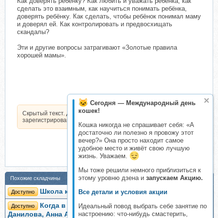
Как доверять ребёнку? Как любить и уважать ребенка, как
сделать это взаимным, как научиться понимать ребёнка,
доверять ребёнку. Как сделать, чтобы ребёнок понимал маму
и доверял ей. Как контролировать и предвосхищать
скандалы?
Эти и другие вопросы затрагивают «Золотые правила
хорошей мамы».
Сегодня — Международный день
кошек!
Скрытый текст. Доступен только
зарегистрированным пользователям.
Кошка никогда не спрашивает себя: «А
достаточно ли полезно я провожу этот
вечер?» Она просто находит самое
удобное место и живёт свою лучшую
жизнь. Уважаем.
Мы тоже решили немного приблизиться к
этому уровню дзена и
запускаем Акцию.
Похожие складчины
Школа карапуза (Лена Данилова)
Все детали и условия акции
Доступно
Когда в семье несколько детей, 2013 (Лена
Идеальный повод выбрать себе занятие по
Доступно
настроению: что-нибудь смастерить,
Данилова, Анна Андреева)