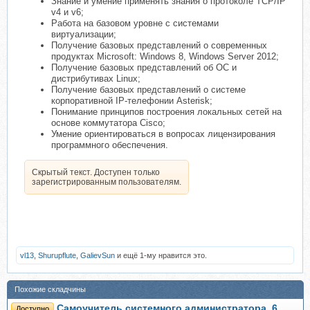
Знание и умение применять знания о протоколе TCP/IP
v4 и v6;
Работа на базовом уровне с системами
виртуализации;
Получение базовых представлений о современных
продуктах Microsoft: Windows 8, Windows Server 2012;
Получение базовых представлений об ОС и
дистрибутивах Linux;
Получение базовых представлений о системе
корпоративной IP-телефонии Asterisk;
Понимание принципов построения локальных сетей на
основе коммутатора Cisco;
Умение ориентироваться в вопросах лицензирования
программного обеспечения.
Скрытый текст. Доступен только
зарегистрированным пользователям.
vl13
,
Shurupflute
,
GalievSun
и ещё 1-му нравится это.
Похожие складчины
Самоучитель системного администратора, 6
Доступно