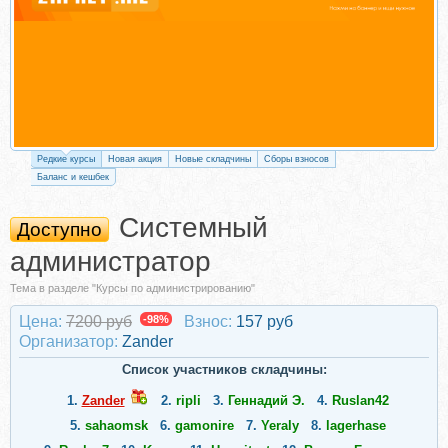
Редкие курсы
Новая акция
Новые складчины
Сборы взносов
Баланс и кешбек
Системный
Доступно
администратор
Тема в разделе "Курсы по администрированию"
Цена:
7200 руб
-98%
Взнос:
157 руб
Организатор:
Zander
Список участников складчины:
1.
Zander
2.
ripli
3.
Геннадий Э.
4.
Ruslan42
5.
sahaomsk
6.
gamonire
7.
Yeraly
8.
lagerhase