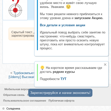
удобное место и живёт свою лучшую
Zander
жизнь. Уважаем.
Организатор складчин
Мы тоже решили немного приблизиться к
этому уровню дзена и
запускаем Акцию.
Все детали и условия акции
Скрытый текст. Доступен только
Идеальный повод выбрать себе занятие по
зарегистрированным пользователям.
настроению: что-нибудь смастерить,
приготовить или просто освоить новую
штуку, пока кот внимательно контролирует
процесс.
На короткое время рассказываем где
достать
редкие курсы
<
Турбокомпьютер (Азамат Арсланов, Василий Медведев)
|
[Udemy] Высокая доступность Exchange Server (Илья Рудь)
>
Подробности
ТУТ
Мобильная версия
Зарегистрируйся и начни экономить!
Обратная связь
Политика конфиденциальности
Пользовательское соглашение
Публичная оферта
©
Складчина