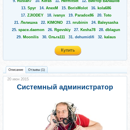
9.
Ruslan7
10.
Keras
11.
Hermitset
12.
Виктор Балашов
13.
Spyr
14.
AnexM
15.
BorisMolot
16.
kola686
17.
ZJIODEY
18.
ivanyx
19.
Paradox86
20.
Toto
21.
Лелишна
22.
KIMONO
23.
nrubinin
24.
Baleysasha
25.
space.daemon
26.
Rgevskiy
27.
Kesha78
28.
dblagun
29.
Moonilis
30.
Ольга111
31.
dehumidifi
32.
kalaus
33.
kitsune_red
34.
Mark707
35.
Trader81
Купить
36.
Damian_Soup
37.
idsmokedried
38.
gbrf777
39.
Asuus
40.
yorri
41.
Elena Z
42.
VasilyAn
43.
Lanovidat
44.
KuzinaA
45.
Igor_86
46.
Aristarсh
47.
kitinz
48.
Chet
Описание
Отзывы (1)
49.
pavel4688
50.
Vaalaks
20 июн 2015
Системный администратор