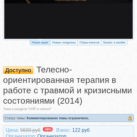
Новая акция
Новые складчины
Сборы взносов
Баланс и кешбек
Телесно-
Доступно
ориентированная терапия в
работе с травмой и кризисными
состояниями (2014)
Тема в разделе "НЛП и гипноз"
Статус темы:
Комментирование темы ограничено.
Цена:
5600 руб
-98%
Взнос:
122 руб
Организатор:
Организатор