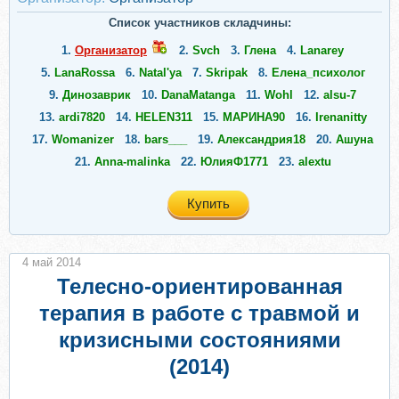
Список участников складчины:
1.
Организатор
2.
Svch
3.
Глена
4.
Lanarey
5.
LanaRossa
6.
Natal'ya
7.
Skripak
8.
Елена_психолог
9.
Динозаврик
10.
DanaMatanga
11.
Wohl
12.
alsu-7
13.
ardi7820
14.
HELEN311
15.
МАРИНА90
16.
Irenanitty
17.
Womanizer
18.
bars___
19.
Александрия18
20.
Ашуна
21.
Anna-malinka
22.
ЮлияФ1771
23.
alextu
Купить
4 май 2014
Телесно-ориентированная
терапия в работе с травмой и
кризисными состояниями
(2014)