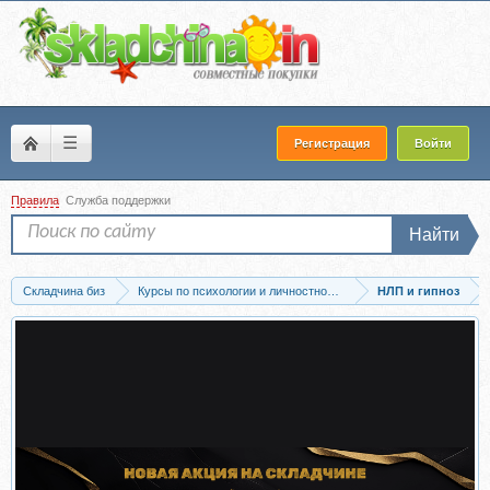
☰
Регистрация
Войти
Правила
Служба поддержки
Найти
Складчина биз
Курсы по психологии и личностному развитию
НЛП и гипноз
Скачать Телесно-ориентированная терапия в работе с травмой и кризисными...