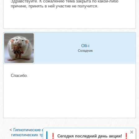
Здравствуйте. К сожалению тема закрыта по какой-либо
причине, принять в ней участие не получится.
Olli-i
Складчик
Спасибо.
<
Гипнотические фреймы. 1 модуль (Вик Орлов)
|
Крюк-трюк. 7
гипнотических трюков способов приклеить читателя к постам
Сегодня последний день акции!