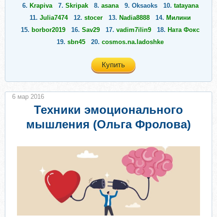
6.
Krapiva
7.
Skripak
8.
asana
9.
Oksaoks
10.
tatayana
11.
Julia7474
12.
stocer
13.
Nadia8888
14.
Милини
15.
borbor2019
16.
Sav29
17.
vadim7ilin9
18.
Ната Фокс
19.
sbn45
20.
cosmos.na.ladoshke
Купить
6 мар 2016
Техники эмоционального
мышления (Ольга Фролова)