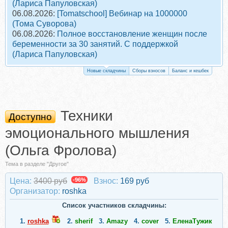
(Лариса Папуловская)
06.08.2026:
[Tomatschool] Вебинар на 1000000
(Тома Суворова)
06.08.2026:
Полное восстановление женщин после
беременности за 30 занятий. С поддержкой
(Лариса Папуловская)
Новые складчины
Сборы взносов
Баланс и кешбек
Техники
Доступно
эмоционального мышления
(Ольга Фролова)
Тема в разделе "Другое"
Цена:
3400 руб
-96%
Взнос:
169 руб
Организатор:
roshka
Список участников складчины:
1.
roshka
2.
sherif
3.
Amazy
4.
cover
5.
ЕленаТужик