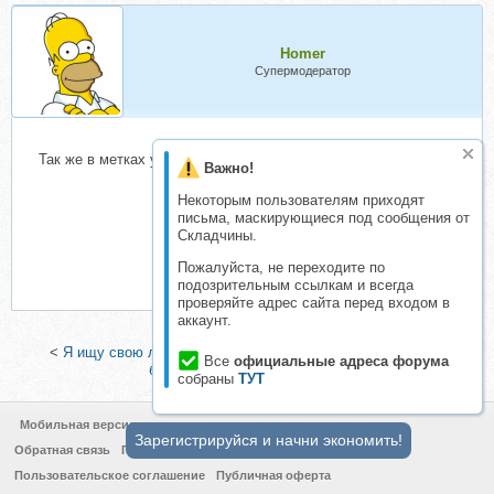
Homer
Супермодератор
Так же в метках указываем фамилия и имя автора.
Важно!
Некоторым пользователям приходят
письма, маскирующиеся под сообщения от
Складчины.
Пожалуйста, не переходите по
подозрительным ссылкам и всегда
проверяйте адрес сайта перед входом в
аккаунт.
<
Я ищу свою любовь (Антон Артмид)
|
Обучение навыкам
Все
официальные адреса форума
биолокации (Ирина Дудник)
>
собраны
ТУТ
Мобильная версия
Зарегистрируйся и начни экономить!
Обратная связь
Политика конфиденциальности
Пользовательское соглашение
Публичная оферта