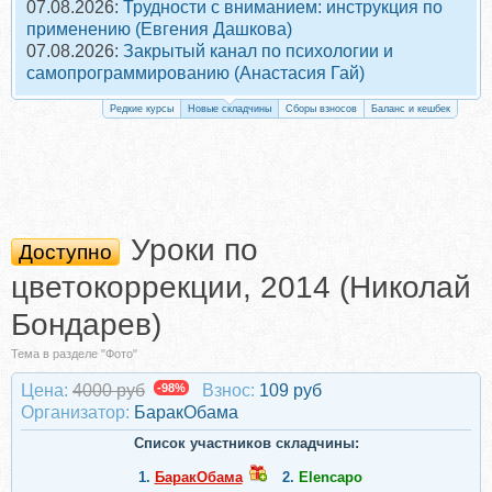
07.08.2026:
Трудности с вниманием: инструкция по
применению (Евгения Дашкова)
07.08.2026:
Закрытый канал по психологии и
самопрограммированию (Анастасия Гай)
Редкие курсы
Новые складчины
Сборы взносов
Баланс и кешбек
Уроки по
Доступно
цветокоррекции, 2014 (Николай
Бондарев)
Тема в разделе "Фото"
Цена:
4000 руб
-98%
Взнос:
109 руб
Организатор:
БаракОбама
Список участников складчины:
1.
БаракОбама
2.
Elencapo