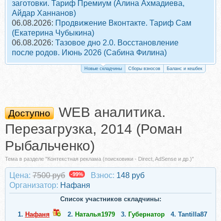
заготовки. Тариф Премиум (Алина Ахмадиева,
Айдар Ханнанов)
06.08.2026:
Продвижение Вконтакте. Тариф Сам
(Екатерина Чубыкина)
06.08.2026:
Тазовое дно 2.0. Восстановление
после родов. Июнь 2026 (Сабина Филина)
Новые складчины
Сборы взносов
Баланс и кешбек
WEB аналитика.
Доступно
Перезагрузка, 2014 (Роман
Рыбальченко)
Тема в разделе "Контекстная реклама (поисковики - Direct, AdSense и др.)"
Цена:
7500 руб
-99%
Взнос:
148 руб
Организатор:
Нафаня
Список участников складчины:
1.
Нафаня
2.
Наталья1979
3.
Губернатор
4.
Tantilla87