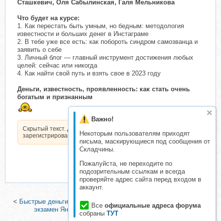
Сташкевич, Оля Сабылинская, Галя Мельникова
Что будет на курсе:
1. Как перестать быть умным, но бедным: методология
известности и больших денег в Инстаграме
2. В тебе уже все есть: как побороть синдром самозванца и
заявить о себе
3. Личный блог — главный инструмент достижения любых
целей: сейчас или никогда
4. Как найти свой путь и взять свое в 2023 году
Деньги, известность, проявленность: как стать очень
богатым и признанным
Важно!
Скрытый текст. Доступен только
Некоторым пользователям приходят
зарегистрированным пользователям.
письма, маскирующиеся под сообщения от
Складчины.
Пожалуйста, не переходите по
подозрительным ссылкам и всегда
проверяйте адрес сайта перед входом в
аккаунт.
<
Быстрые деньги на Директе (Рашит Сайфутдинов)
|
Ответы на
Все
официальные адреса форума
экзамен Яндекс.Метрика, 2019 (Яков Осипенков)
>
собраны
ТУТ