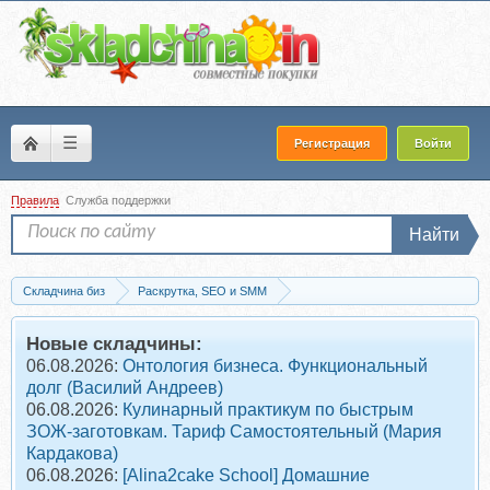
☰
Регистрация
Войти
Правила
Служба поддержки
Найти
Складчина биз
Раскрутка, SEO и SMM
Контекстная реклама (поисковики - Direct, AdSense и др.)
Скачать WEB аналитика. Перезагрузка,
Новые складчины:
06.08.2026:
Онтология бизнеса. Функциональный
долг (Василий Андреев)
06.08.2026:
Кулинарный практикум по быстрым
ЗОЖ-заготовкам. Тариф Самостоятельный (Мария
Кардакова)
06.08.2026:
[Alina2cake School] Домашние