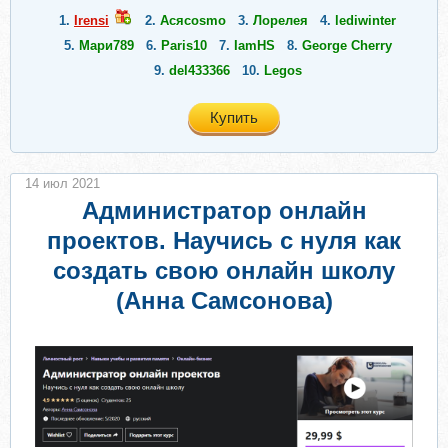
1.
Irensi
2.
Асяcosmo
3.
Лорелея
4.
lediwinter
5.
Мари789
6.
Paris10
7.
IamHS
8.
George Cherry
9.
del433366
10.
Legos
Купить
14 июл 2021
Администратор онлайн
проектов. Научись с нуля как
создать свою онлайн школу
(Анна Самсонова)