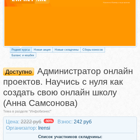
Редкие курсы
Новая акция
Новые складчины
Сборы взносов
Баланс и кешбек
Администратор онлайн
Доступно
проектов. Научись с нуля как
создать свою онлайн школу
(Анна Самсонова)
Тема в разделе "Инфобизнес"
Цена:
2222 руб
-90%
Взнос:
242 руб
Организатор:
Irensi
Список участников складчины: