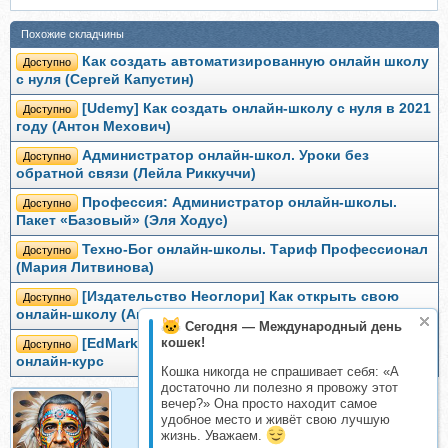
Похожие складчины
Как создать автоматизированную онлайн школу
Доступно
с нуля (Сергей Капустин)
[Udemy] Как создать онлайн-школу с нуля в 2021
Доступно
году (Антон Мехович)
Администратор онлайн-школ. Уроки без
Доступно
обратной связи (Лейла Риккуччи)
Профессия: Администратор онлайн-школы.
Доступно
Пакет «Базовый» (Эля Ходус)
Техно-Бог онлайн-школы. Тариф Профессионал
Доступно
(Мария Литвинова)
[Издательство Неоглори] Как открыть свою
Доступно
онлайн-школу (Анастасия Карпова)
Сегодня — Международный день
кошек!
[EdMarket] Как запустить свой первый
Доступно
онлайн‑курс
Кошка никогда не спрашивает себя: «А
достаточно ли полезно я провожу этот
вечер?» Она просто находит самое
удобное место и живёт свою лучшую
БаракОбама
жизнь. Уважаем.
Организатор складчин