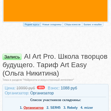
Редкие курсы
Новые складчины
Сборы взносов
Баланс и кешбек
AI Art Pro. Школа творцов
Запись
будущего. Тариф Art Easy
(Ольга Никитина)
Тема в разделе "Нейросети и искусственный интеллект"
Цена:
19990 руб
-95%
Взнос:
1088 руб
Организатор:
Организатор
Список участников складчины:
1.
Организатор
2.
SER45
3.
Rebely
4.
mizer