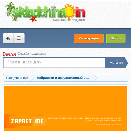
☰
Регистрация
Войти
Правила
Служба поддержки
Найти
Складчина биз
Нейросети и искусственный интеллект
Запись AI Art Pro. Школа творцов будущего. Тариф Art Easy (Ольга Никитина)