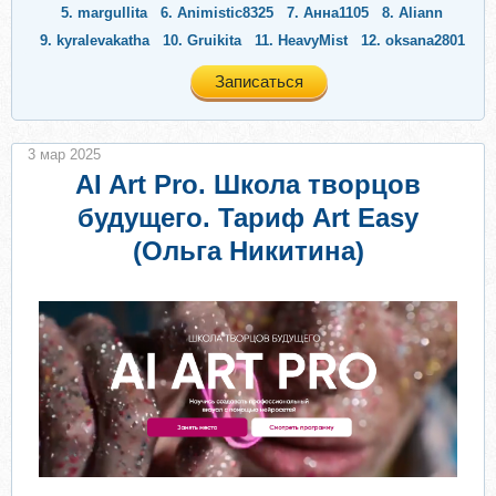
5.
margullita
6.
Animistic8325
7.
Анна1105
8.
Aliann
9.
kyralevakatha
10.
Gruikita
11.
HeavyMist
12.
oksana2801
Записаться
3 мар 2025
AI Art Pro. Школа творцов
будущего. Тариф Art Easy
(Ольга Никитина)