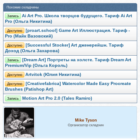
Похожие складчины
Ai Art Pro. Школа творцов будущего. Тариф Ai Art
Запись
Pro (Ольга Никитина)
[proart.school] Game Art Иллюстрация. Тариф -
Доступно
Pro (Майк Вазовский)
[Successful Stocker] Art дженерейшн. Тариф
Доступно
Доход (Ольга Захарова)
[Dream Art] Портреты на холсте. Тариф Dream Art
Запись
Premium/Vip (Ольга Король)
Artvitok (Юлия Никитина)
Доступно
[Creativefabrica] Watercolor Made Easy Procreate
Доступно
Brushes (Patishop Art)
Motion Art Pro 2.0 (Tales Ramiro)
Запись
Mike Tyson
Организатор складчин