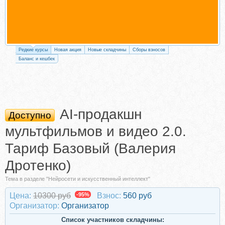
Редкие курсы
Новая акция
Новые складчины
Сборы взносов
Баланс и кешбек
AI-продакшн
Доступно
мультфильмов и видео 2.0.
Тариф Базовый (Валерия
Дротенко)
Тема в разделе "Нейросети и искусственный интеллект"
Цена:
10300 руб
-95%
Взнос:
560 руб
Организатор:
Организатор
Список участников складчины: