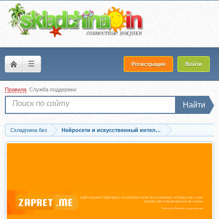
☰
Регистрация
Войти
Правила
Служба поддержки
Найти
Складчина биз
Нейросети и искусственный интеллект
Скачать AI-продакшн мультфильмов и видео 2.0. Тариф Базовый (Валерия Дроте