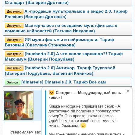
Стандарт (Валерия Дротенко)
AI-продакшн мультфильмов и видео 2.0. Тариф
Доступно
Premium (Валерия Дротенко)
Мастер-класс по созданию мультфильма с
Доступно
помощью нейросетей (Татьяна Никулина)
ИИ мультфильмы и нейромодели. Тариф
Доступно
Базовый (Светлана Стрижакова)
[humberto 2.0] А что после карнивор?! Тариф
Доступно
Максимум (Валерий Подрубаев)
[humberto 2.0] Антижор. Тариф Групповой
Доступно
(Валерий Подрубаев, Валентин Клинков)
[dinareels] Dinareels 2.0. Тариф Все сам
Запись
Сегодня — Международный день
кошек!
Организатор
Кошка никогда не спрашивает себя: «А
Организатор складчин
достаточно ли полезно я провожу этот
вечер?» Она просто находит самое
удобное место и живёт свою лучшую
жизнь. Уважаем.
Уведомляем вас о начале сбора взносов.
Мы тоже решили немного приблизиться к