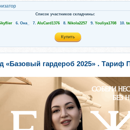
низатор
Список участников складчины:
Skyflier
6.
Она_
7.
AluCard1376
8.
Nikola2257
9.
Youliya1708
10.
ta
Купить
айд «Базовый гардероб 2025» . Тари