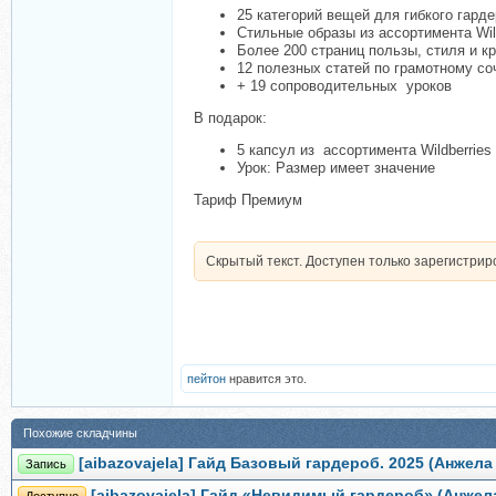
25 категорий вещей для гибкого гар
Стильные образы из ассортимента Wild
Более 200 страниц пользы, стиля и к
12 полезных статей по грамотному с
+ 19 сопроводительных уроков
В подарок:
5 капсул из ассортимента Wildberrie
Урок: Размер имеет значение
Тариф Премиум
Скрытый текст. Доступен только зарегистри
пейтон
нравится это.
Похожие складчины
[aibazovajela] Гайд Базовый гардероб. 2025 (Анжел
Запись
[aibazovajela] Гайд «Невидимый гардероб» (Анжел