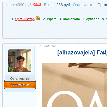
Цена:
4990 руб
-95%
Взнос:
286 руб
Организатор:
Орга
1.
Организатор
2.
Vipera
3.
Dramezoria
4.
Зуляяяя
5.
31 июл 2025
[aibazovajela] Г
Организатор