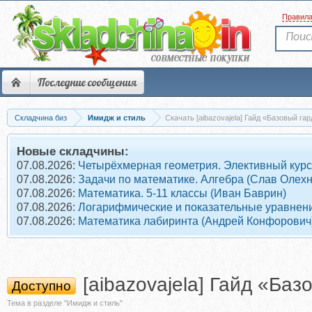
Правил
Последние сообщения
Складчина биз
Имидж и стиль
Скачать [aibazovajela] Гайд «Базовый га
Новые складчины:
07.08.2026:
Четырёхмерная геометрия. Элективный курс
07.08.2026:
Задачи по математике. Алгебра (Слав Олех
07.08.2026:
Математика. 5-11 классы (Иван Баврин)
07.08.2026:
Логарифмические и показательные уравнени
07.08.2026:
Математика лабиринта (Андрей Конфорович
[aibazovajela] Гайд «Б
Доступно
Тема в разделе "Имидж и стиль"