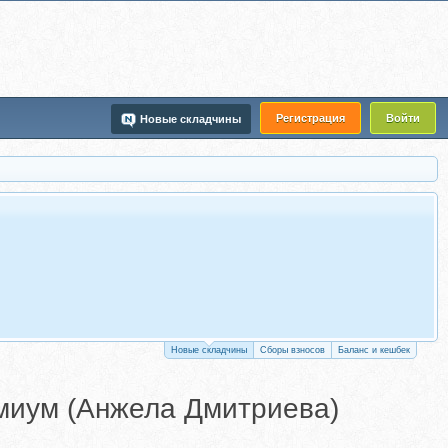
Регистрация
Войти
Новые складчины
Новые складчины
Сборы взносов
Баланс и кешбек
емиум (Анжела Дмитриева)