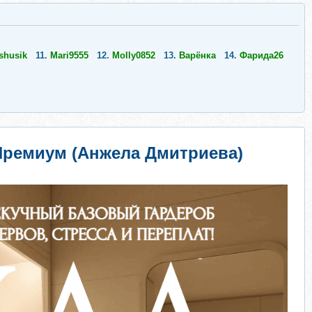
shusik
11.
Mari9555
12.
Molly0852
13.
Варёнка
14.
Фарида26
ф Премиум (Анжела Дмитриева)