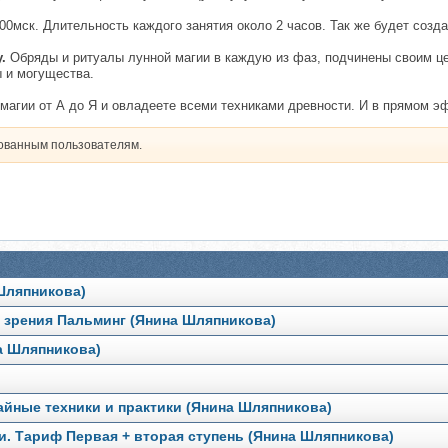
-00мск. Длительность каждого занятия около 2 часов. Так же будет созд
у.
Обряды и ритуалы лунной магии в каждую из фаз, подчинены своим це
 и могущества.
магии от А до Я и овладеете всеми техниками древности. И в прямом э
рованным пользователям.
Шляпникова)
я зрения Пальминг (Янина Шляпникова)
а Шляпникова)
айные техники и практики (Янина Шляпникова)
и. Тариф Первая + вторая ступень (Янина Шляпникова)