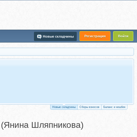
Регистрация
Войти
Новые складчины
Новые складчины
Сборы взносов
Баланс и кешбек
 (Янина Шляпникова)