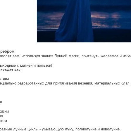
еребром
зволят вам, используя знания Лунной Магии, притянуть желаемое и изба
ыходные с магией и пользой!
скажет как:
атива
ециально разработанных для притягивания везения, материальных благ,
ва
жизни
ро
итом
 разные лунные циклы - убывающую луну, полнолуние и новолуние.