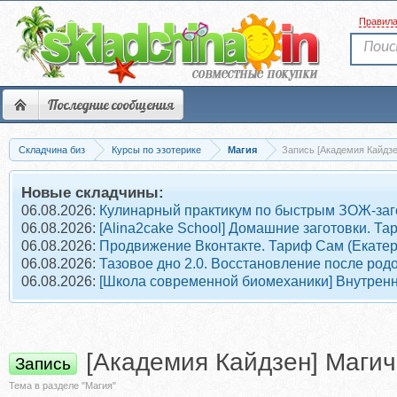
Правил
Последние сообщения
Складчина биз
Курсы по эзотерике
Магия
Запись [Академия Кайдзе
Новые складчины:
06.08.2026:
Кулинарный практикум по быстрым ЗОЖ-заг
06.08.2026:
[Alina2cake School] Домашние заготовки. 
06.08.2026:
Продвижение Вконтакте. Тариф Сам (Екате
06.08.2026:
Тазовое дно 2.0. Восстановление после род
06.08.2026:
[Школа современной биомеханики] Внутрен
[Академия Кайдзен] Магич
Запись
Тема в разделе "Магия"