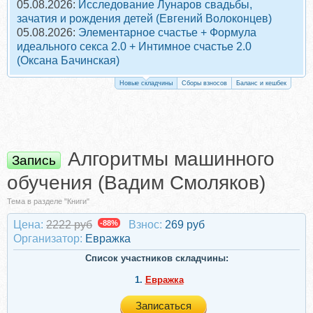
05.08.2026:
Исследование Лунаров свадьбы,
зачатия и рождения детей (Евгений Волоконцев)
05.08.2026:
Элементарное счастье + Формула
идеального секса 2.0 + Интимное счастье 2.0
(Оксана Бачинская)
Новые складчины
Сборы взносов
Баланс и кешбек
Алгоритмы машинного
Запись
обучения (Вадим Смоляков)
Тема в разделе "Книги"
Цена:
2222 руб
-88%
Взнос:
269 руб
Организатор:
Евражкa
Список участников складчины:
1.
Евражкa
Записаться