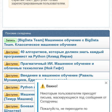
Скрытый текст. Доступен только
зарегистрированным пользователям.
Похожие складчины
[BigData Team] Машинное обучение с BigData
Запись
Team. Классическое машинное обучение
40 алгоритмов, которые должен знать каждый
Доступно
программист на Python (Ахмад Имран)
Прагматичный ИИ. Машинное обучение и
Доступно
облачные технологии (Ной Гифт)
Введение в машинное обучение (Равиль
Доступно
Мухамедиев, Едилхан Амиргалиев)
Важно!
Python и машинное обучение (Себастьян Рашка)
Доступно
Некоторым пользователям приходят
Машинное обучение и Искусственный Интеллект
Доступно
письма, маскирующиеся под сообщения от
(Тимур Машнин)
Складчины.
Боевая машина. Наука побеждать (Вадим
Доступно
Пожалуйста, не переходите по
Шлахтер)