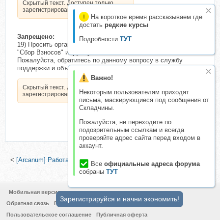
Скрытый текст. Доступен только
зарегистрированным пользователям.
На короткое время рассказываем где
достать
редкие курсы
Запрещено:
Подробности
ТУТ
19) Просить организатора выписать из складчины на этапах
"Сбор Взносов" и "Доступно".
Пожалуйста, обратитесь по данному вопросу в службу
поддержки и объясните причину:
Важно!
Скрытый текст. Доступен только
Некоторым пользователям приходят
зарегистрированным пользователям.
письма, маскирующиеся под сообщения от
Складчины.
Пожалуйста, не переходите по
подозрительным ссылкам и всегда
проверяйте адрес сайта перед входом в
аккаунт.
<
[Arcanum] Работа с родом, 2018 (Роман Сафронов)
|
Магия воды
Все
официальные адреса форума
(Елена Дунаева)
>
собраны
ТУТ
Мобильная версия
Зарегистрируйся и начни экономить!
Обратная связь
Политика конфиденциальности
Пользовательское соглашение
Публичная оферта