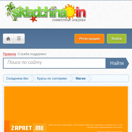
☰
Регистрация
Войти
Правила
Служба поддержки
Найти
Складчина биз
Курсы по эзотерике
Магия
Скачать [Alten] Практическая магия: магия воздуха (Владимир Миклаш)