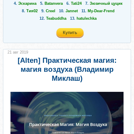
4.
Эскарина
5.
Batanvera
6.
Tati24
7.
Зюзичный цуцик
8.
Тия02
9.
Creel
10.
Jannet
11.
My-Dear-Frend
12.
Teabuddha
13.
hatulechka
Купить
21 авг 2019
[Alten] Практическая магия:
магия воздуха (Владимир
Миклаш)