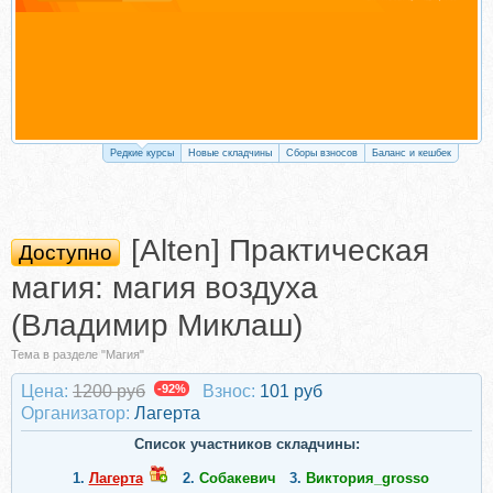
Редкие курсы
Новые складчины
Сборы взносов
Баланс и кешбек
[Alten] Практическая
Доступно
магия: магия воздуха
(Владимир Миклаш)
Тема в разделе "Магия"
Цена:
1200 руб
-92%
Взнос:
101 руб
Организатор:
Лагерта
Список участников складчины:
1.
Лагерта
2.
Собакевич
3.
Виктория_grosso