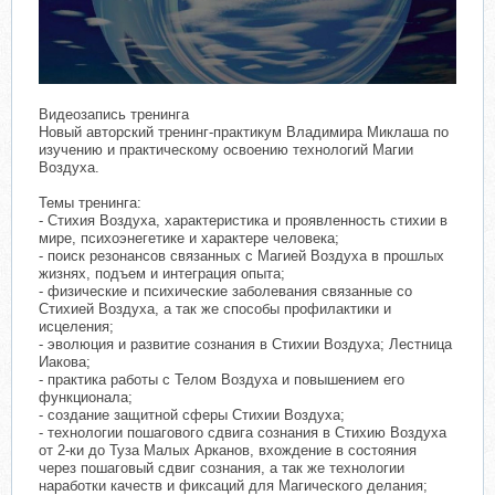
Видеозапись тренинга
Новый авторский тренинг-практикум Владимира Миклаша по
изучению и практическому освоению технологий Магии
Воздуха.
Темы тренинга:
- Стихия Воздуха, характеристика и проявленность стихии в
мире, психоэнегетике и характере человека;
- поиск резонансов связанных с Магией Воздуха в прошлых
жизнях, подъем и интеграция опыта;
- физические и психические заболевания связанные со
Стихией Воздуха, а так же способы профилактики и
исцеления;
- эволюция и развитие сознания в Стихии Воздуха; Лестница
Иакова;
- практика работы с Телом Воздуха и повышением его
функционала;
- создание защитной сферы Стихии Воздуха;
- технологии пошагового сдвига сознания в Стихию Воздуха
от 2-ки до Туза Малых Арканов, вхождение в состояния
через пошаговый сдвиг сознания, а так же технологии
наработки качеств и фиксаций для Магического делания;