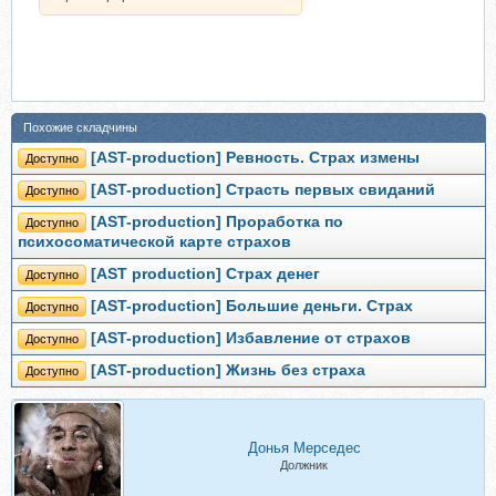
Похожие складчины
[AST-production] Ревность. Страх измены
Доступно
[AST-production] Страсть первых свиданий
Доступно
[AST-production] Проработка по
Доступно
психосоматической карте страхов
[AST production] Страх денег
Доступно
[AST-production] Большие деньги. Страх
Доступно
[AST-production] Избавление от страхов
Доступно
[AST-production] Жизнь без страха
Доступно
Донья Мерседес
Должник