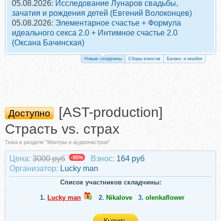
05.08.2026:
Исследование Лунаров свадьбы,
зачатия и рождения детей (Евгений Волоконцев)
05.08.2026:
Элементарное счастье + Формула
идеального секса 2.0 + Интимное счастье 2.0
(Оксана Бачинская)
Новые складчины
Сборы взносов
Баланс и кешбек
[AST-production]
Доступно
Страсть vs. страх
Тема в разделе "Мантры и аудионастрои"
Цена:
3000 руб
-95%
Взнос:
164 руб
Организатор:
Lucky man
Список участников складчины:
1.
Lucky man
2.
Nikalove
3.
olenkaflower
Купить