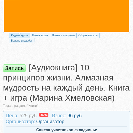
Редкие курсы
Новая акция
Новые складчины
Сборы взносов
Баланс и кешбек
[Аудиокнига] 10
Запись
принципов жизни. Алмазная
мудрость на каждый день. Книга
+ игра (Марина Хмеловская)
Тема в разделе "Книги"
Цена:
529 руб
-82%
Взнос:
96 руб
Организатор:
Организатор
Список участников складчины: