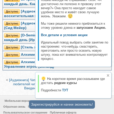
каждый день. Книга + игра (Марина Хмеловская)
достаточно ли полезно я провожу этот
вечер?» Она просто находит самое
[Аудиокнига] Путь Героя. Где моя
Доступно
удобное место и живёт свою лучшую
восхитительная жизнь? (Алла Филина)
жизнь. Уважаем.
[Аудиокнига] Жизнь в мире компьютерных игр
Мы тоже решили немного приблизиться к
Доступно
этому уровню дзена и
запускаем Акцию.
(Сид Мейер)
Все детали и условия акции
[D-Seminar] Музыкальные игры с предметами на
Доступно
каждый день (Ирина Бармина)
Идеальный повод выбрать себе занятие по
настроению: что-нибудь смастерить,
[Стиль жизни] Пузырьковые истории
Доступно
приготовить или просто освоить новую
Алхимия Жизни 2.0. Управление игрой (Воланд)
штуку, пока кот внимательно контролирует
Доступно
процесс.
Алхимия Жизни + Алхимия Жизни 2.0.
Доступно
Управление игрой (Воланд)
На короткое время рассказываем где
<
[Аудиокнига] Читатель на кушетке. Мании, причуды и слабости
достать
редкие курсы
любителей читать книги (Гвидо Витиелло)
|
[Аудиокнига]
Введение в буддизм (Евгений Торчинов)
>
Подробности
ТУТ
Мобильная версия
Зарегистрируйся и начни экономить!
Обратная связь
Политика конфиденциальности
Пользовательское соглашение
Публичная оферта