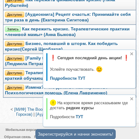
Рубштейн)
[Аудиокнига] Рецепт счастья: Принимайте себя
Доступно
три раза в день (Екатерина Сигитова)
Как пережить кризис. Терапевтические практики
Запись
«ленивой мамы» (Анна Быкова)
Бизнес, попавший в шторм. Как победить
Доступно
кризис(Сергей Щербаков)
Сегодня последний день акции!
[Family tree] Великий нехочуха: кризис трех лет
Доступно
(Людмила Петрановская)
Успейте поучаствовать.
Терапия, основанная на ментализации (МТВ):
Доступно
краткий обучающий курс (Екатерина Сигитова)
Подробности ТУТ
Измена?! Что делать? Как пережить?
Доступно
Психологическая помощь (Елена Лавриненко)
На короткое время рассказываем где
достать
редкие курсы
<
[МИФ] The Book. Как создать цивилизацию заново (Василий
Горохов)
|
[Аудиокнига] Уверенность (Кэролайн Форен)
>
Подробности
ТУТ
Мобильная версия
Зарегистрируйся и начни экономить!
Обратная связь
Политика конфиденциальности