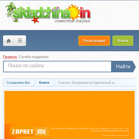
☰
Регистрация
Войти
Правила
Служба поддержки
Найти
Складчина биз
Книги
Скачать [Аудиокнига] Идеальный шторм. Как переж