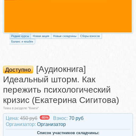
Редкие курсы
Новая акция
Новые складчины
Сборы взносов
Баланс и кешбек
[Аудиокнига]
Доступно
Идеальный шторм. Как
пережить психологический
кризис (Екатерина Сигитова)
Тема в разделе "Книги"
Цена:
450 руб
-85%
Взнос:
70 руб
Организатор:
Организатор
Список участников складчины: