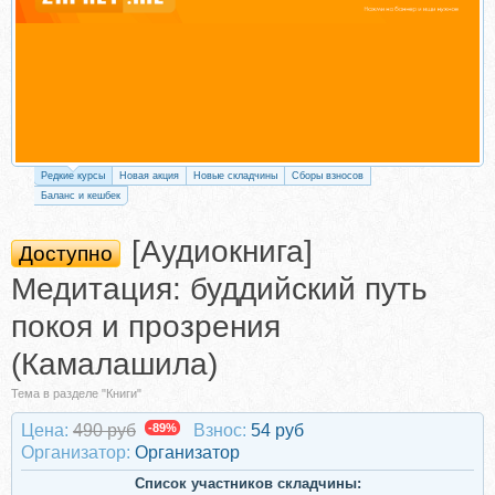
Редкие курсы
Новая акция
Новые складчины
Сборы взносов
Баланс и кешбек
[Аудиокнига]
Доступно
Медитация: буддийский путь
покоя и прозрения
(Камалашила)
Тема в разделе "Книги"
Цена:
490 руб
-89%
Взнос:
54 руб
Организатор:
Организатор
Список участников складчины: