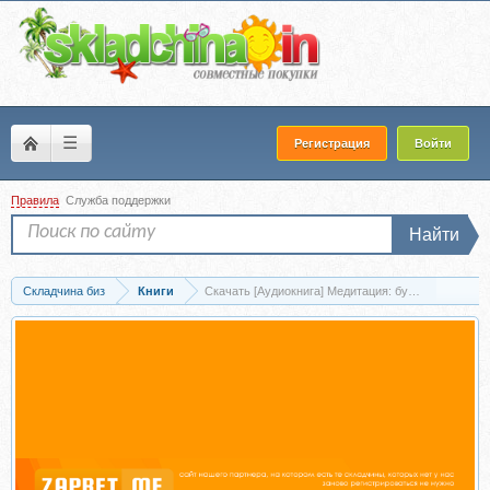
☰
Регистрация
Войти
Правила
Служба поддержки
Найти
Складчина биз
Книги
Скачать [Аудиокнига] Медитация: буддийский путь