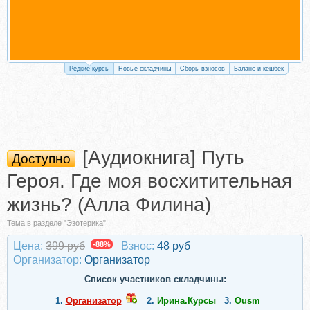
Редкие курсы
Новые складчины
Сборы взносов
Баланс и кешбек
[Аудиокнига] Путь
Доступно
Героя. Где моя восхитительная
жизнь? (Алла Филина)
Тема в разделе "Эзотерика"
Цена:
399 руб
-88%
Взнос:
48 руб
Организатор:
Организатор
Список участников складчины:
1.
Организатор
2.
Ирина.Курсы
3.
Ousm