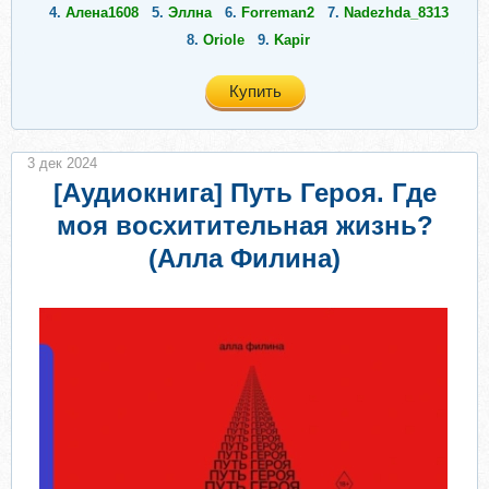
4.
Алена1608
5.
Эллна
6.
Forreman2
7.
Nadezhda_8313
8.
Oriole
9.
Kapir
Купить
3 дек 2024
[Аудиокнига] Путь Героя. Где
моя восхитительная жизнь?
(Алла Филина)