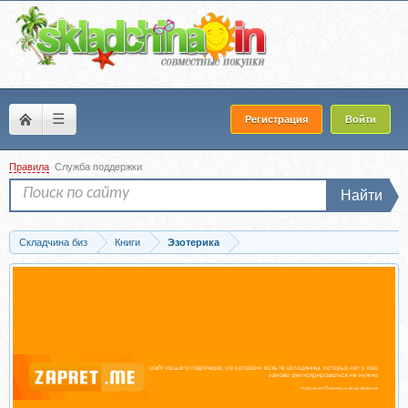
☰
Регистрация
Войти
Правила
Служба поддержки
Найти
Складчина биз
Книги
Эзотерика
Скачать [Аудиокнига] Путь Героя. Где моя восхитительная жизнь? (Алла Филина)