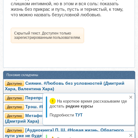
слишком интимной, но в этом и вся соль: показать
жизнь без прикрас и путь, пусть и тернистый, к тому,
что можно назвать безусловной любовью.
Скрытый текст. Доступен только
зарегистрированным пользователям.
Похожие складчины
Сияние. #Любовь без условностей (Дмитрий
Доступно
Хара, Валентина Хара)
Перепрошивка Онлайн (Дмитрий Хара)
Доступно
На короткое время рассказываем где
достать
редкие курсы
Трэш. #Путь к осознанности (Дмитрий Хара)
Доступно
Подробности
ТУТ
Метафорические Карты: Камертон Вселенной
Доступно
(Дмитрий Хара)
[Аудиокнига] П. Ш. #Новая жизнь. Обратного
Доступно
пути уже не будет! (Дмитрий Хара)