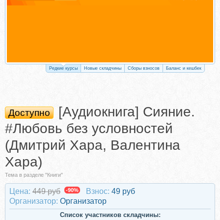
Редкие курсы
Новые складчины
Сборы взносов
Баланс и кешбек
[Аудиокнига] Сияние.
Доступно
#Любовь без условностей
(Дмитрий Хара, Валентина
Хара)
Тема в разделе "Книги"
Цена:
449 руб
-90%
Взнос:
49 руб
Организатор:
Организатор
Список участников складчины: