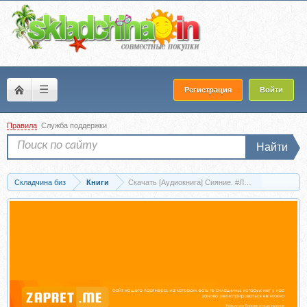
☰
Регистрация
Войти
Правила
Служба поддержки
Найти
Складчина биз
Книги
Скачать [Аудиокнига] Сияние. #Любовь без условно