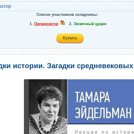
затор
Список участников складчины:
1.
Организатор
2.
Зюзичный цуцик
Купить
адки истории. Загадки средневековы