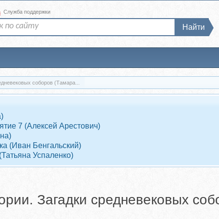
а
Служба поддержки
Найти
едневековых соборов (Тамара...
)
ятие 7 (Алексей Арестович)
на)
дка (Иван Бенгальский)
(Татьяна Успаленко)
тории. Загадки средневековых со