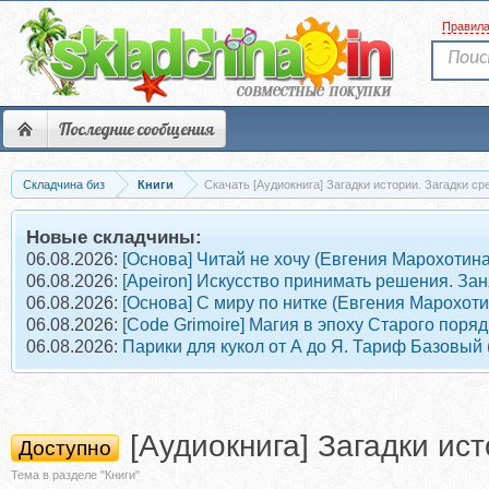
Правил
Последние сообщения
Складчина биз
Книги
Скачать [Аудиокнига] Загадки истории. Загадки ср
Новые складчины:
06.08.2026:
[Основа] Читай не хочу (Евгения Марохотина
06.08.2026:
[Apeiron] Искусство принимать решения. Зан
06.08.2026:
[Основа] С миру по нитке (Евгения Марохоти
06.08.2026:
[Code Grimoire] Магия в эпоху Старого поря
06.08.2026:
Парики для кукол от А до Я. Тариф Базовый 
[Аудиокнига] Загадки ис
Доступно
Тема в разделе "Книги"