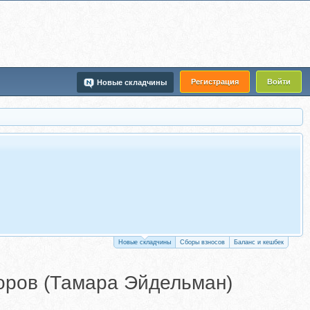
Регистрация
Войти
Новые складчины
Новые складчины
Сборы взносов
Баланс и кешбек
боров (Тамара Эйдельман)