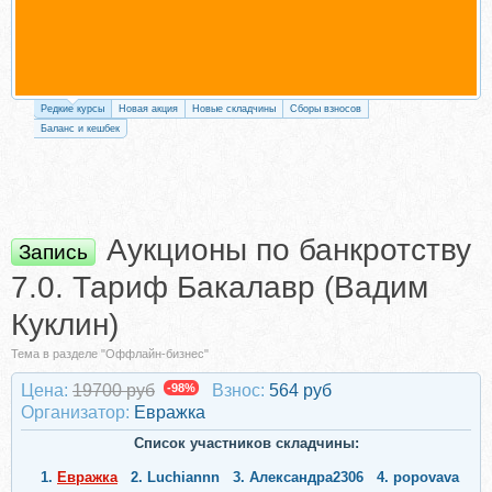
Редкие курсы
Новая акция
Новые складчины
Сборы взносов
Баланс и кешбек
Аукционы по банкротству
Запись
7.0. Тариф Бакалавр (Вадим
Куклин)
Тема в разделе "Оффлайн-бизнес"
Цена:
19700 руб
-98%
Взнос:
564 руб
Организатор:
Евражкa
Список участников складчины:
1.
Евражкa
2.
Luchiannn
3.
Александра2306
4.
popovava