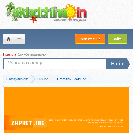
☰
Регистрация
Войти
Правила
Служба поддержки
Найти
Складчина биз
Бизнес
Оффлайн-бизнес
Запись Аукционы по банкротству 7.0. Тариф Бакалавр (Вадим Куклин)