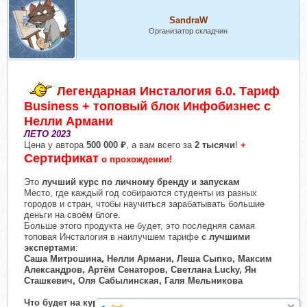
SandraW
Организатор складчин
Легендарная Инсталогия 6.0. Тариф
Business + топовый блок Инфобизнес с
Нелли Армани
ЛЕТО 2023
Цена у автора
500 000 ₽
, а вам всего за
2 тысячи
!
+
Сертификат
о прохождении!
Это
лучший курс по личному бренду и запускам
Место, где каждый год собираются студенты из разных
городов и стран, чтобы научиться зарабатывать большие
деньги на своём блоге.
Больше этого продукта не будет, это последняя самая
топовая Инсталогия в наилучшем тарифе
с лучшими
экспертами
:
Саша Митрошина, Нелли Армани, Леша Сыпко, Максим
Александров, Артём Сенаторов, Светлана Lucky, Ян
Сташкевич, Оля Сабылинская, Галя Мельникова
Что будет на курсе: