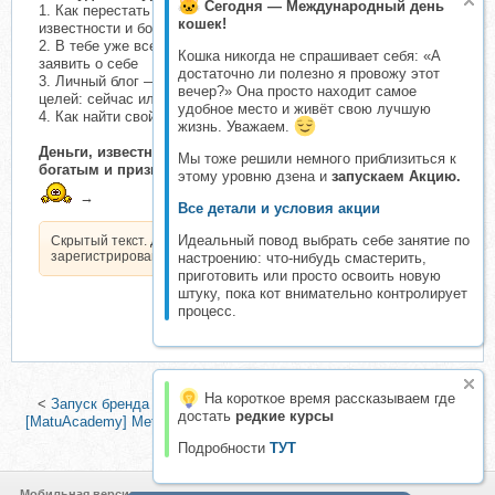
Сегодня — Международный день
1. Как перестать быть умным, но бедным: методология
кошек!
известности и больших денег в Инстаграме
2. В тебе уже все есть: как побороть синдром самозванца и
Кошка никогда не спрашивает себя: «А
заявить о себе
достаточно ли полезно я провожу этот
3. Личный блог — главный инструмент достижения любых
вечер?» Она просто находит самое
целей: сейчас или никогда
удобное место и живёт свою лучшую
4. Как найти свой путь и взять свое в 2023 году
жизнь. Уважаем.
Деньги, известность, проявленность: как стать очень
Мы тоже решили немного приблизиться к
богатым и признанным
этому уровню дзена и
запускаем Акцию.
→
Все детали и условия акции
Идеальный повод выбрать себе занятие по
Скрытый текст. Доступен только
зарегистрированным пользователям.
настроению: что-нибудь смастерить,
приготовить или просто освоить новую
штуку, пока кот внимательно контролирует
процесс.
На короткое время рассказываем где
<
Запуск бренда одежды. Пакет Продвинутый (Антон Гуреев)
|
достать
редкие курсы
[MatuAcademy] Метод Matu. Тариф Я только посмотреть (Татьяна
Матюшина)
>
Подробности
ТУТ
Мобильная версия