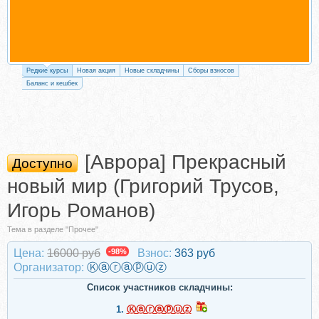
Редкие курсы
Новая акция
Новые складчины
Сборы взносов
Баланс и кешбек
[Аврора] Прекрасный
Доступно
новый мир (Григорий Трусов,
Игорь Романов)
Тема в разделе "Прочее"
Цена:
16000 руб
-98%
Взнос:
363 руб
Организатор:
Ⓚⓐⓡⓐⓟⓤⓩ
Список участников складчины:
1.
Ⓚⓐⓡⓐⓟⓤⓩ