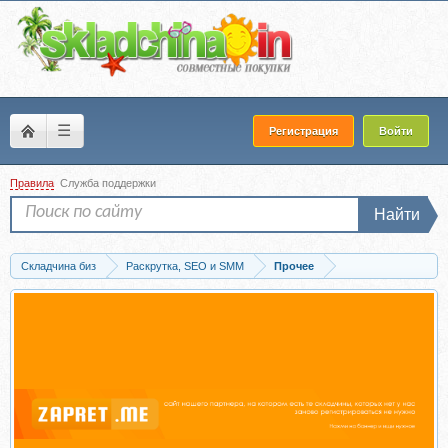
☰
Регистрация
Войти
Правила
Служба поддержки
Найти
Складчина биз
Раскрутка, SEO и SMM
Прочее
Скачать [Аврора] Прекрасный новый мир (Григорий Трусов, Игорь Романов)