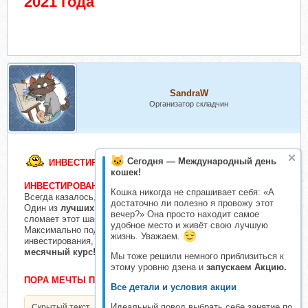
2021 года
SandraW
Организатор складчин
Сегодня — Международный день
ИНВЕСТИРОВАНИЕ ТОЛЬКО ДЛЯ БОГАТЫХ?
кошек!
ИНВЕСТИРОВАНИЕ - ЧТОБЫ СТАТЬ БОГАТЫМ!
Кошка никогда не спрашивает себя: «А
Всегда казалось, что инвестирование - это что-то сложное?
достаточно ли полезно я провожу этот
Один из
лучших
инвесторов на СНГ рынке
Федор Сидоров
вечер?» Она просто находит самое
сломает этот шаблон.
удобное место и живёт свою лучшую
Максимально подробно и доступно обучает всем тонкостям
жизнь. Уважаем.
инвестирования, записывайтесь на
свежайший топовый 3-
месячный курс!
Мы тоже решили немного приблизиться к
этому уровню дзена и
запускаем Акцию.
ПОРА МЕЧТЫ ПРЕВРАЩАТЬ В РЕАЛЬНОСТЬ!
Все детали и условия акции
Идеальный повод выбрать себе занятие по
Скрытый текст. Доступен только