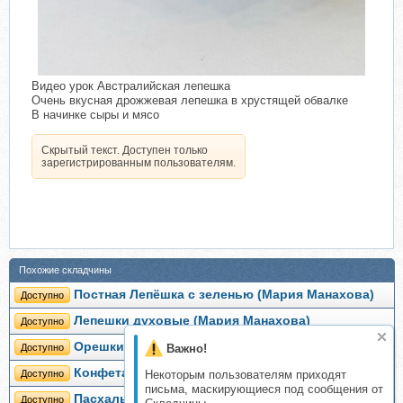
Видео урок Австралийская лепешка
Очень вкусная дрожжевая лепешка в хрустящей обвалке
В начинке сыры и мясо
Скрытый текст. Доступен только
зарегистрированным пользователям.
Похожие складчины
Постная Лепёшка с зеленью (Мария Манахова)
Доступно
Лепешки духовые (Мария Манахова)
Доступно
Орешки (Мария Манахова)
Доступно
Важно!
Конфета Эспрессо (Мария Манахова)
Доступно
Некоторым пользователям приходят
письма, маскирующиеся под сообщения от
Пасхальный краффин (Мария Манахова)
Доступно