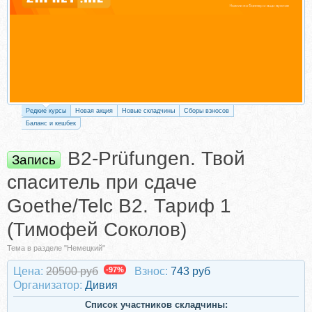
Редкие курсы
Новая акция
Новые складчины
Сборы взносов
Баланс и кешбек
B2-Prüfungen. Твой
Запись
спаситель при сдаче
Goethe/Telc B2. Тариф 1
(Тимофей Соколов)
Тема в разделе "Немецкий"
Цена:
20500 руб
-97%
Взнос:
743 руб
Организатор:
Дивия
Список участников складчины: