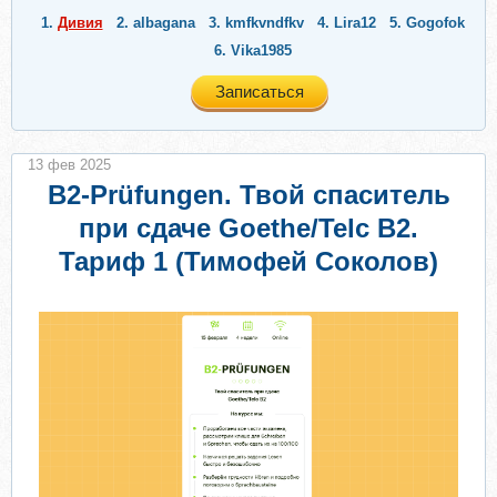
1.
Дивия
2.
albagana
3.
kmfkvndfkv
4.
Lira12
5.
Gogofok
6.
Vika1985
Записаться
13 фев 2025
B2-Prüfungen. Твой спаситель
при сдаче Goethe/Telc B2.
Тариф 1 (Тимофей Соколов)