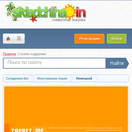
☰
Регистрация
Войти
Правила
Служба поддержки
Найти
Складчина биз
Иностранные языки
Немецкий
Запись B2-Prüfungen. Твой спаситель при сдаче Goethe/Telc B2. Тариф 1...