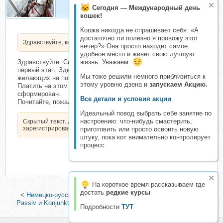
Сегодня — Международный день
кошек!
Кошка никогда не спрашивает себя: «А
достаточно ли полезно я провожу этот
Здравствуйте, как оплатить?
вечер?» Она просто находит самое
удобное место и живёт свою лучшую
Здравствуйте. Сейчас тема на этапе Запись. Это самый
жизнь. Уважаем.
первый этап. Здесь собирается предварительный список
Мы тоже решили немного приблизиться к
желающих на покупку продукта.
этому уровню дзена и
запускаем Акцию.
Платить на этом этапе ничего не нужно, т.к. взнос еще не
сформирован.
Все детали и условия акции
Почитайте, пожалуйста -
Идеальный повод выбрать себе занятие по
настроению: что-нибудь смастерить,
Скрытый текст. Доступен только
зарегистрированным пользователям.
приготовить или просто освоить новую
штуку, пока кот внимательно контролирует
процесс.
На короткое время рассказываем где
достать
редкие курсы
<
Немецко-русский визуальный словарь
|
Тренинг Sprechen.
Passiv и Konjunktiv II. Минимальный тариф (Игорь Можаров)
>
Подробности
ТУТ