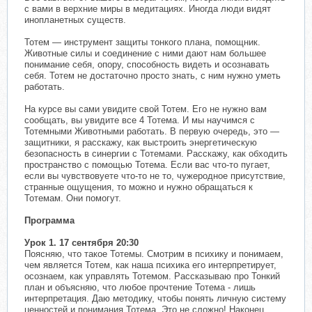
с вами в верхние миры в медитациях. Иногда люди видят
инопланетных существ.
Тотем — инструмент защиты тонкого плана, помощник.
Животные силы и соединение с ними дают нам большее
понимание себя, опору, способность видеть и осознавать
себя. Тотем не достаточно просто знать, с ним нужно уметь
работать.
На курсе вы сами увидите свой Тотем. Его не нужно вам
сообщать, вы увидите все 4 Тотема. И мы научимся с
Тотемными Животными работать. В первую очередь, это —
защитники, я расскажу, как выстроить энергетическую
безопасность в синергии с Тотемами. Расскажу, как обходить
пространство с помощью Тотема. Если вас что-то пугает,
если вы чувствовуете что-то не то, чужеродное присутствие,
странные ощущения, то можно и нужно обращаться к
Тотемам. Они помогут.
Программа
Урок 1. 17 сентября 20:30
Поясняю, что такое Тотемы. Смотрим в психику и понимаем,
чем является Тотем, как наша психика его интерпретирует,
осознаем, как управлять Тотемом. Рассказываю про Тонкий
план и объясняю, что любое прочтение Тотема - лишь
интерпретация. Даю методику, чтобы понять личную систему
ценностей и понимания Тотема. Это не сложно! Наконец