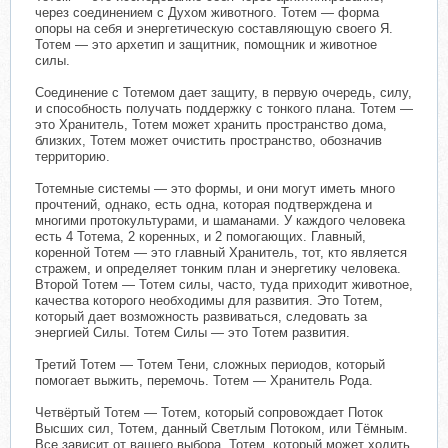
через соединением с Духом животного. Тотем — форма
опоры на себя и энергетическую составляющую своего Я.
Тотем — это архетип и защитник, помощник и животное
силы.
Соединение с Тотемом дает защиту, в первую очередь, силу,
и способность получать поддержку с тонкого плана. Тотем —
это Хранитель, Тотем может хранить пространство дома,
близких, Тотем может очистить пространство, обозначив
территорию.
Тотемные системы — это формы, и они могут иметь много
прочтений, однако, есть одна, которая подтверждена и
многими протокультурами, и шаманами. У каждого человека
есть 4 Тотема, 2 коренных, и 2 помогающих. Главный,
коренной Тотем — это главный Хранитель, тот, кто является
стражем, и определяет тонким план и энергетику человека.
Второй Тотем — Тотем силы, часто, туда приходит животное,
качества которого необходимы для развития. Это Тотем,
который дает возможность развиваться, следовать за
энергией Силы. Тотем Силы — это Тотем развития.
Третий Тотем — Тотем Тени, сложных периодов, который
помогает выжить, перемочь. Тотем — Хранитель Рода.
Четвёртый Тотем — Тотем, который сопровождает Поток
Высших сил, Тотем, данный Светлым Потоком, или Тёмным.
Все зависит от вашего выбора. Тотем, который может ходить