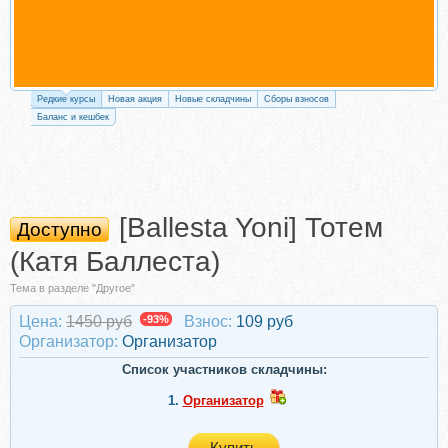
Редкие курсы
Новая акция
Новые складчины
Сборы взносов
Баланс и кешбек
[Ballesta Yoni] Тотем
Доступно
(Катя Баллеста)
Тема в разделе "Другое"
Цена:
1450 руб
-93%
Взнос:
109 руб
Организатор:
Организатор
Список участников складчины:
1.
Организатор
Купить