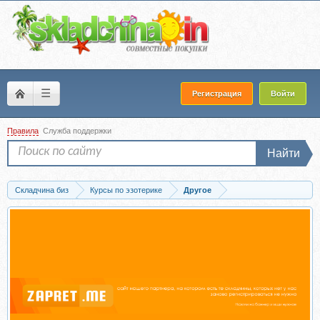
☰
Регистрация
Войти
Правила
Служба поддержки
Найти
Складчина биз
Курсы по эзотерике
Другое
Скачать [Ballesta Yoni] Тотем (Катя Баллеста)