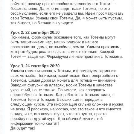
поймете, почему просто сообщить человеку его Тотем —
бессмысленно. Да, многие видят ваши Тотемы, но это
бессмысленно, если его не увидели вы. Идём просматривать
свои Тотемы. Узнаем свои Тотемы. Да, 4 может быть пустым,
так бывает, но 3 точно вы увидите.
Урок 2. 22 сентября 20:30
Понимаем, формируем осознание того, как Тотемы могут
быть защитниками нас, наших близких и нашего
пространства: дома, автомобиля, земли. Учимся практикам,
которые будем реализовывать самостоятельно. Каждый
Тотем — защитник. Формируем личные практики с Тотемами.
Урок 3. 24 сентября 20:30
Учимся гармонизировать Тотемы, и формируем гармонию
всех четырёх. Понимаем, какой может быть энергообмен с
Тотемом. Самая дорогая монета для Тотема — внимание.
Заводим фигурки на алтарях, носим Тотемы в качестве
украшений, но не только. Понимаем, как совершать
энергообмен с Тотемом. Как работать с Тотемом силы, с
Тотемом Тени и Тотемом Высших сил я передам в
следующем курсе. Эта информация сильно сложнее и нужна
не всем. Я расскажу, набросаю, что это такое и что имеется
в виду, и те, кто почувствуют, что это нужно, просто
перейдут на другой курс. Для обычной жизни этой
информации точно хватит!
Да будет так!