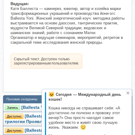
Ведущая:
Катя Баллеста — камнерез, ювелир, автор и хозяйка марки
трансформационных украшений и производства йони-эгс
Ballesta Yoni. Женский энергетический коуч: методика работы
выстраивается на основе даосских, тантрических практик,
мудрости Великой Северной традиции, ведовских и
шаманских знаний, работе с сознанием Матки.
Организатор и ведущая семинаров, мероприятий, ретритов в
сакральной теме исследования женской природы.
Скрытый текст. Доступен только
зарегистрированным пользователям.
Сегодня — Международный день
кошек!
Похожие складчины
[Ballesta Yoni] Карма (Катя Баллеста)
Запись
Кошка никогда не спрашивает себя: «А
достаточно ли полезно я провожу этот
[Ballesta Yoni] Семь колен родовых. I часть
Доступно
вечер?» Она просто находит самое
трилогии Проявленность (Катя Баллеста)
удобное место и живёт свою лучшую
жизнь. Уважаем.
[Ballesta Yoni] Работа с ОРВИ (Катя Баллеста)
Доступно