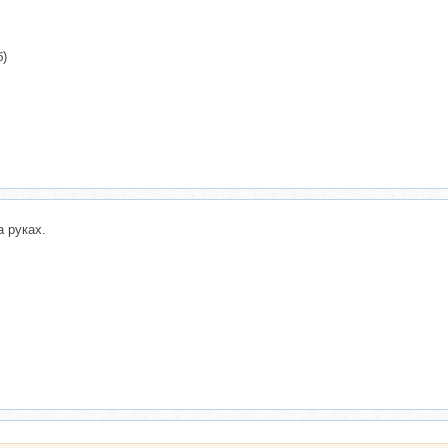
б)
 руках.