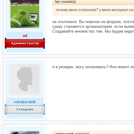
hpc сказал(а):
почему меня отклонили? у меня материал на 
не отклонили. Вы новичок на форуме, поэто
сразу становится организатором, если выяв
Создавайте множество тем. Мы будем видет
vd
я в резерве. могу оплачивать? Или может п
volodya-terik
volodya-terik сказал(а):