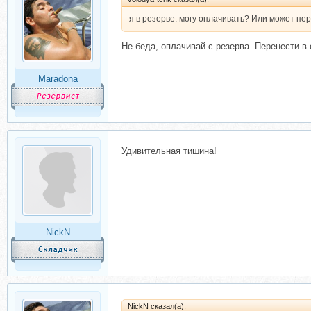
я в резерве. могу оплачивать? Или может пе
Не беда, оплачивай с резерва. Перенести в 
Maradona
Удивительная тишина!
NickN
NickN сказал(а):