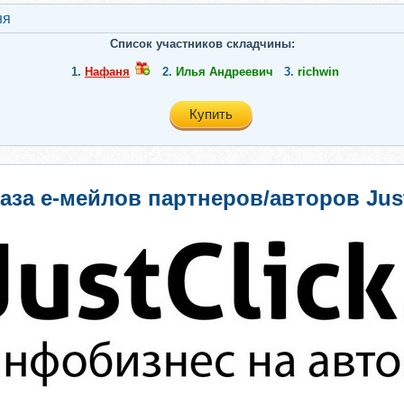
ня
Список участников складчины:
1.
Нафаня
2.
Илья Андреевич
3.
richwin
Купить
аза е-мейлов партнеров/авторов Justc