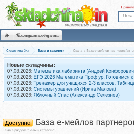
Правил
Последние сообщения
Складчина биз
Базы и каталоги
Скачать База е-мейлов партнеров/авторо
Новые складчины:
07.08.2026:
Математика лабиринта (Андрей Конфорович
07.08.2026:
ЕГЭ 2026 Математика Проф ур. Готовимся к
07.08.2026:
Тренажер для учащихся 2-3 классов. Табли
07.08.2026:
Системы уравнений (Ирина Малова)
07.08.2026:
Яблочный Спас (Александр Селезнев)
База е-мейлов партнеров/
Доступно
Тема в разделе "Базы и каталоги"