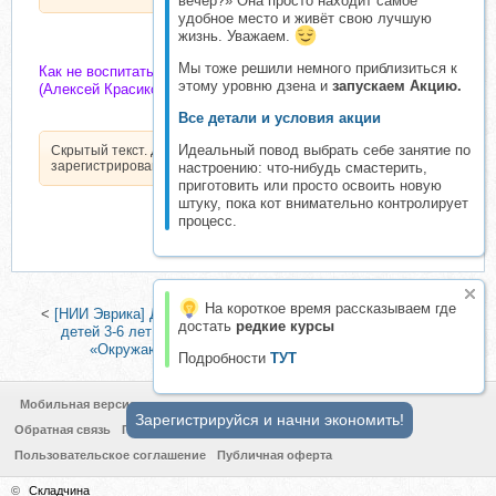
вечер?» Она просто находит самое
удобное место и живёт свою лучшую
жизнь. Уважаем.
Мы тоже решили немного приблизиться к
Как не воспитать невротика и избежать типичных ошибок
этому уровню дзена и
запускаем Акцию.
(Алексей Красиков)
Все детали и условия акции
Идеальный повод выбрать себе занятие по
Скрытый текст. Доступен только
зарегистрированным пользователям.
настроению: что-нибудь смастерить,
приготовить или просто освоить новую
штуку, пока кот внимательно контролирует
процесс.
На короткое время рассказываем где
<
[НИИ Эврика] Домашний Квест «Космические сыщики» для
достать
редкие курсы
детей 3-6 лет
|
[hurlyburlyschool] 18 блок годового курса
«Окружающий мир» (Оля и Даша Сафоновы)
>
Подробности
ТУТ
Мобильная версия
Зарегистрируйся и начни экономить!
Обратная связь
Политика конфиденциальности
Пользовательское соглашение
Публичная оферта
©
Складчина