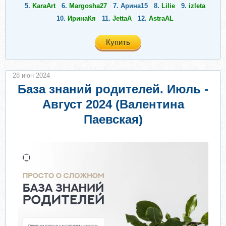
5.
KaraArt
6.
Margosha27
7.
Арина15
8.
Lilie
9.
izleta
10.
ИринаКя
11.
JettaA
12.
AstraAL
Купить
28 июн 2024
База знаний родителей. Июль -
Август 2024 (Валентина
Паевская)