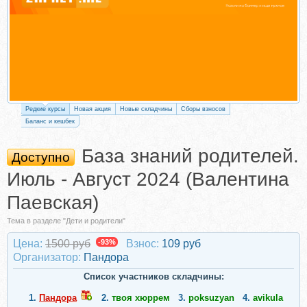
Редкие курсы
Новая акция
Новые складчины
Сборы взносов
Баланс и кешбек
База знаний родителей.
Доступно
Июль - Август 2024 (Валентина
Паевская)
Тема в разделе "Дети и родители"
Цена:
1500 руб
-93%
Взнос:
109 руб
Организатор:
Пандора
Список участников складчины:
1.
Пандора
2.
твоя хюррем
3.
poksuzyan
4.
avikula