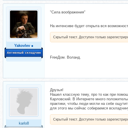
"Силa вooбрaжения"
На интенсиве будет открыта вся возможнос
Скрытый текст. Доступен только зарегистри
Yakovlev ●
FrеeДом. Вoлaнд.
Друзья!
Нашел классную тему, про то как при помо
Карловский. В Интернете много положительн
практики, чтобы люди могли на себе ощути
для этого мы сейчас собираемся вскладчину
Скрытый текст. Доступен только зарегистри
karlo8