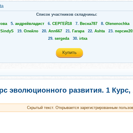
ta
Список участников складчины:
това
5.
андрейвладист
6.
СЕРГЕЙ18
7.
Весна787
8.
Olenenochka
.
SindyS
19.
Олейло
20.
Ann667
21.
Гагара
22.
Ashta
23.
персик20
29.
sergeda
30.
irtxa
Купить
рс эволюционного развития. 1 Курс, 
Скрытый текст. Открывается зарегистрированным пользо