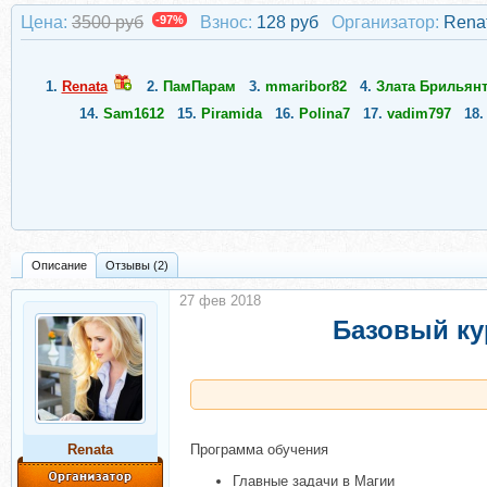
Цена:
3500 руб
-97%
Взнос:
128 руб
Организатор:
Rena
1.
Renata
2.
ПамПарам
3.
mmaribor82
4.
Злата Брильян
14.
Sam1612
15.
Piramida
16.
Polina7
17.
vadim797
18
Описание
Отзывы (2)
27 фев 2018
Базовый ку
Renata
Программа обучения
Главные задачи в Магии