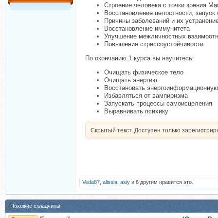
Строение человека с точки зрения Ма
Восстановление целостности, запуск
Причины заболеваний и их устранени
Восстановление иммунитета
Улучшение межличностных взаимоот
Повышение стрессоустойчивости
По окончанию 1 курса вы научитесь:
Очищать физическое тело
Очищать энергию
Восстановать энергоинформационную
Избавляться от вампиризма
Запускать процессы самоисцеления
Выравнивать психику
Скрытый текст. Доступен только зарегистри
Veda87
,
alissia
,
asiy
и 6 другим нравится это.
Похожие складчины