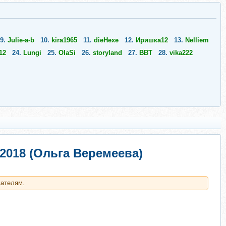
9.
Julie-a-b
10.
kira1965
11.
dieHexe
12.
Иришка12
13.
Nelliem
12
24.
Lungi
25.
OlaSi
26.
storyland
27.
ВВТ
28.
vika222
2018 (Ольга Веремеева)
вателям.