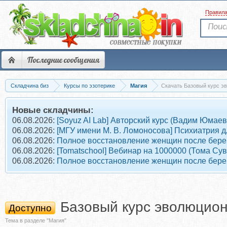
Правил
Последние сообщения
Складчина биз
Курсы по эзотерике
Магия
Скачать Базовый курс эв
Новые складчины:
06.08.2026:
[Soyuz AI Lab] Авторский курс (Вадим Юмаев
06.08.2026:
[МГУ имени М. В. Ломоносова] Психиатрия д
06.08.2026:
Полное восстановление женщин после берем
06.08.2026:
[Tomatschool] Вебинар на 1000000 (Тома Су
06.08.2026:
Полное восстановление женщин после берем
Базовый курс эволюционн
Доступно
Тема в разделе "Магия"