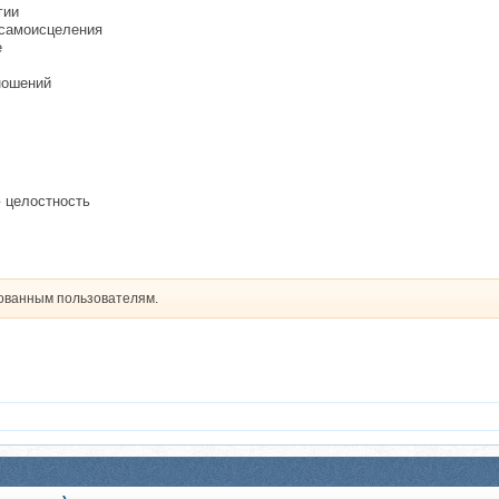
гии
 самоисцеления
е
ношений
 целостность
рованным пользователям.