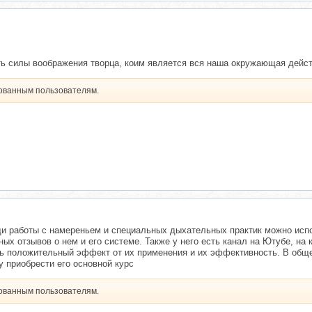
ть силы воображения творца, коим является вся наша окружающая дейс
рованным пользователям.
щи работы с намереньем и специальных дыхательных практик можно исп
ых отзывов о нем и его системе. Также у него есть канал на Ютубе, на
ть положительный эффект от их применения и их эффективность. В обще
 приобрести его основной курс
рованным пользователям.