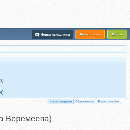
Регистрация
Войти
Новые складчины
я)
я)
Новые складчины
Сборы взносов
Баланс и кешбек
га Веремеева)