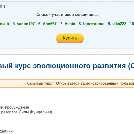
rin
Список участников складчины:
ie-a-b
5.
vadim797
6.
Ann667
7.
Ashta
8.
Igorcsroma
9.
vika222
1
Купить
вый курс эволюционного развития (
Скрытый текст. Открывается зарегистрированным пользо
ие, пробуждение
 резервов Силы (Кундалини)
ндалини