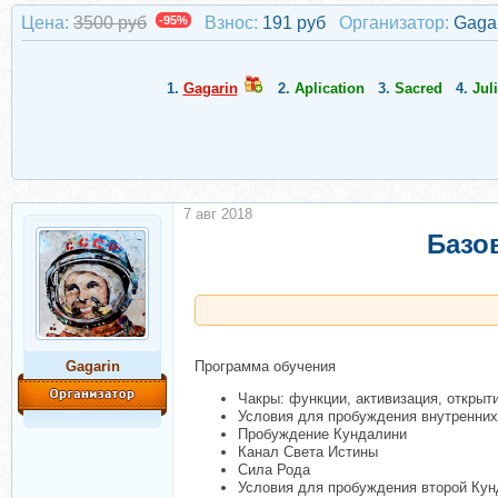
Цена:
3500 руб
-95%
Взнос:
191 руб
Организатор:
Gaga
1.
Gagarin
2.
Aplication
3.
Sacred
4.
Jul
7 авг 2018
Базо
Gagarin
Программа обучения
Чакры: функции, активизация, открыт
Условия для пробуждения внутренних
Пробуждение Кундалини
Канал Света Истины
Сила Рода
Условия для пробуждения второй Ку