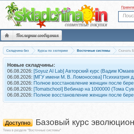
Правил
Последние сообщения
Складчина биз
Курсы по эзотерике
Восточные системы
Скачать Б
Новые складчины:
06.08.2026:
[Soyuz AI Lab] Авторский курс (Вадим Юмаев
06.08.2026:
[МГУ имени М. В. Ломоносова] Психиатрия д
06.08.2026:
Полное восстановление женщин после берем
06.08.2026:
[Tomatschool] Вебинар на 1000000 (Тома Су
06.08.2026:
Полное восстановление женщин после берем
Базовый курс эволюцион
Доступно
Тема в разделе "Восточные системы"