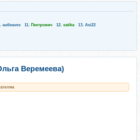
0.
autleaves
11.
Пеетрович
12.
satika
13.
Asi22
Ольга Веремеева)
вателям.