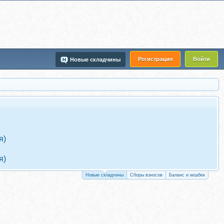
Регистрация
Войти
Новые складчины
я)
я)
Новые складчины
Сборы взносов
Баланс и кешбек