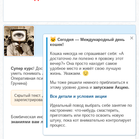
мира5
Сегодня — Международный день
Активный складчик
кошек!
Кошка никогда не спрашивает себя: «А
достаточно ли полезно я провожу этот
вечер?» Она просто находит самое
Супер курс
! Достойный внимания психологов и желающих
удобное место и живёт свою лучшую
уметь понимать людей как свои пять пальцев. [НИИ ППЧ]
жизнь. Уважаем.
Оперативная психология. Тариф «Стандарт» (Светлана
Мы тоже решили немного приблизиться к
Грунина)
этому уровню дзена и
запускаем Акцию.
Скрытый текст. Доступен только
Все детали и условия акции
зарегистрированным пользователям.
Идеальный повод выбрать себе занятие по
настроению: что-нибудь смастерить,
приготовить или просто освоить новую
Бомбическая информация!
Присоединяйтесь!
С этими
штуку, пока кот внимательно контролирует
знаниями вам любые цели будут по плечу!
процесс.