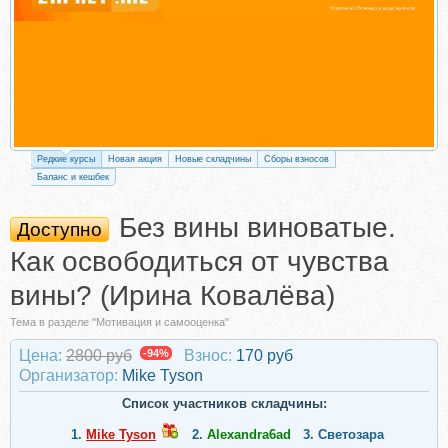
Редкие курсы
Новая акция
Новые складчины
Сборы взносов
Баланс и кешбек
Без вины виноватые.
Доступно
Как освободиться от чувства
вины? (Ирина Ковалёва)
Тема в разделе "Мотивация и самооценка"
Цена:
2800 руб
-94%
Взнос:
170 руб
Организатор:
Mike Tyson
Список участников складчины:
1.
Mike Tyson
2.
Alexandra6ad
3.
Светозара