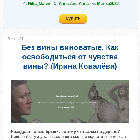
4.
Nika_Malen
5.
Anna-Ana-Anna
6.
Marisa2023
Купить
6 июн 2022
Без вины виноватые. Как
освободиться от чувства
вины? (Ирина Ковалёва)
Разодрал новые брюки, потому что залез на дерево?
-
Виновен! Стукнула назойливого мальчишку, который дёргал