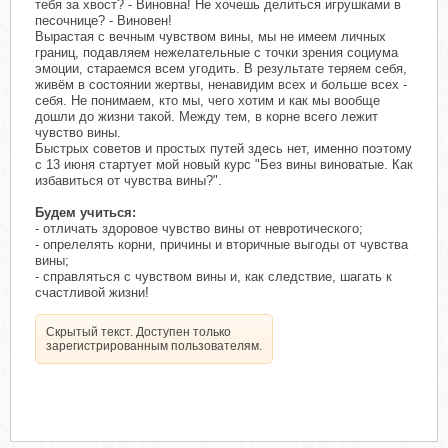
тебя за хвост? - Виновна! Не хочешь делиться игрушками в
песочнице? - Виновен!
Вырастая с вечным чувством вины, мы не имеем личных
границ, подавляем нежелательные с точки зрения социума
эмоции, стараемся всем угодить. В результате теряем себя,
живём в состоянии жертвы, ненавидим всех и больше всех -
себя. Не понимаем, кто мы, чего хотим и как мы вообще
дошли до жизни такой. Между тем, в корне всего лежит
чувство вины.
Быстрых советов и простых путей здесь нет, именно поэтому
с 13 июня стартует мой новый курс "Без вины виноватые. Как
избавиться от чувства вины?".
Будем учиться:
- отличать здоровое чувство вины от невротического;
- опрелелять корни, причины и вторичные выгоды от чувства
вины;
- справляться с чувством вины и, как следствие, шагать к
счастливой жизни!
Скрытый текст. Доступен только
зарегистрированным пользователям.