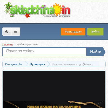
☰
Регистрация
Войти
Правила
Служба поддержки
Найти
Складчина биз
Кулинария
Скачать Биохакинг и еда (Аалия Маджид)