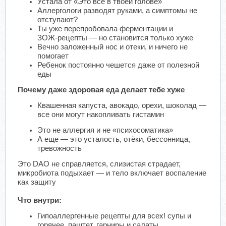
Устала от «Это всё в твоей голове»
Аллергологи разводят руками, а симптомы не
отступают?
Ты уже перепробовала ферментации и
ЗОЖ‑рецепты — но становится только хуже
Вечно заложенный нос и отеки, и ничего не
помогает
Ребенок постоянно чешется даже от полезной
еды
Почему даже здоровая еда делает тебе хуже
Квашенная капуста, авокадо, орехи, шоколад —
все они могут накопливать гистамин
Это не аллергия и не «психосоматика»
А еще — это усталость, отёки, бессонница,
тревожность
Это DAO не справляется, слизистая страдает,
микробиота подыхает — и тело включает воспаление
как защиту
Что внутри:
Гипоаллергенные рецепты для всех! супы и
горячее, паштет, гарниры и салаты