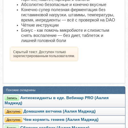
Абсолютно безопасные и конечно вкусные
Конечно супер полезная ферментация без
гистаминовой нагрузки. штаммы, температуры,
время, ингредиенты — всё с проверкой на DAO
Чёткие инструкции
Бонус - как помочь микробиоте и слизистым
снять воспаление — без диет, таблеток и
лишней головной боли
Скрытый текст. Доступен только
зарегистрированным пользователям.
Похожие складчины
Антиоксиданты в еде. Вебинар PRO (Аалия
Запись
Маджид)
Домашняя ветчина (Аалия Маджид)
Доступно
Чем кормить гениев (Аалия Маджид)
Доступно
Сборник ссобоек (Аалия Маджид)