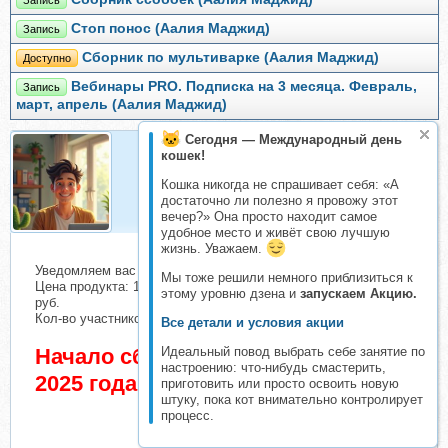
Запись
Стоп понос (Аалия Маджид)
Запись
Сборник по мультиварке (Аалия Маджид)
Доступно
Вебинары PRO. Подписка на 3 месяца. Февраль,
Запись
март, апрель (Аалия Маджид)
Сегодня — Международный день
кошек!
Организатор
Кошка никогда не спрашивает себя: «А
Организатор складчин
достаточно ли полезно я провожу этот
вечер?» Она просто находит самое
удобное место и живёт свою лучшую
жизнь. Уважаем.
Уведомляем вас о начале сбора взносов.
Мы тоже решили немного приблизиться к
Цена продукта: 1600 руб. Взнос с каждого участника: 194
этому уровню дзена и
запускаем Акцию.
руб.
Кол-во участников в основном списке: 2 чел.
Все детали и условия акции
Начало сбора взносов 4 Август
Идеальный повод выбрать себе занятие по
настроению: что-нибудь смастерить,
2025 года
приготовить или просто освоить новую
штуку, пока кот внимательно контролирует
процесс.