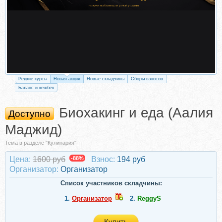
Редкие курсы
Новая акция
Новые складчины
Сборы взносов
Баланс и кешбек
Биохакинг и еда (Аалия
Доступно
Маджид)
Тема в разделе "Кулинария"
Цена:
1600 руб
-88%
Взнос:
194 руб
Организатор:
Организатор
Список участников складчины:
1.
Организатор
2.
ReggyS
Купить