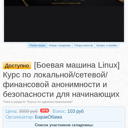
Новая акция
Новые складчины
Сборы взносов
Баланс и кешбек
[Боевая машина Linux]
Доступно
Курс по локальной/сетевой/
финансовой анонимности и
безопасности для начинающих
Тема в разделе "Курсы по администрированию"
Цена:
3000 руб
-97%
Взнос:
103 руб
Организатор:
БаракОбама
Список участников складчины: