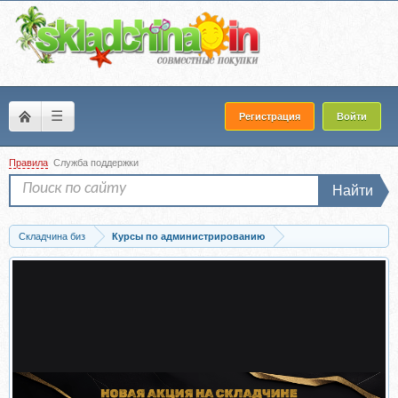
☰
Регистрация
Войти
Правила
Служба поддержки
Найти
Складчина биз
Курсы по администрированию
Скачать [Боевая машина Linux] Курс по локальной/сетевой/финансовой...