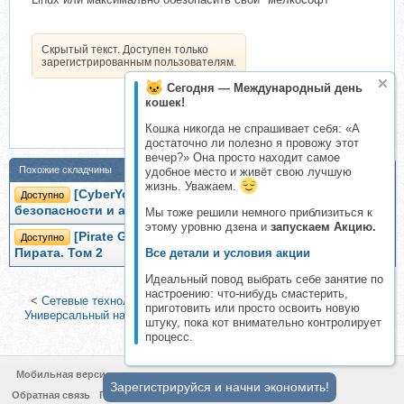
Скрытый текст. Доступен только
зарегистрированным пользователям.
Сегодня — Международный день
кошек!
Кошка никогда не спрашивает себя: «А
достаточно ли полезно я провожу этот
вечер?» Она просто находит самое
Похожие складчины
удобное место и живёт свою лучшую
жизнь. Уважаем.
[CyberYozh] Комплексная настройка
Доступно
безопасности и анонимности (Евгений Ивченков)
Мы тоже решили немного приблизиться к
этому уровню дзена и
запускаем Акцию.
[Pirate Group] Анонимность и безопасность от
Доступно
Пирата. Том 2
Все детали и условия акции
Идеальный повод выбрать себе занятие по
настроению: что-нибудь смастерить,
<
Сетевые технологии, 2012 (Александр Кириллов)
|
[IT Skills]
приготовить или просто освоить новую
Универсальный набор системного администратора (Севостьянов
штуку, пока кот внимательно контролирует
Антон)
>
процесс.
Мобильная версия
Зарегистрируйся и начни экономить!
Обратная связь
Политика конфиденциальности