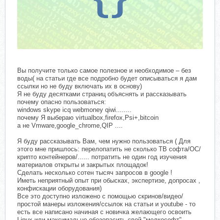
Вы получите только самое полезное и необходимое – без
воды( на статьи где все подробно будет описываться я дам
ссылки но не буду включать их в основу)
Я не буду десятками страниц объяснять и рассказывать
почему опасно пользоваться:
windows skype icq webmoney qiwi........
почему Я выбераю virtualbox,firefox,Psi+,bitcoin
а не Vmware,google_chrome,QIP ....
Я буду рассказывать Вам, чем нужно пользоваться ( Для
этого мне пришлось: перелопатить не сколько TB софта/OC/
крипто контейнеров/...... потратить не один год изучения
материалов открыты и закрытых площадок!
Сделать несколько сотен тысяч запросов в google !
Иметь неприятный опыт при обысках, экспертизе, допросах ,
конфискации оборудования)
Все это доступно изложено с помощью скринов/видео/
простой манеры изложения/ссылок на статьи и youtube - то
есть все написано начиная с новичка желающего освоить
Linux или максимально обезопасить свой "мелкософт"