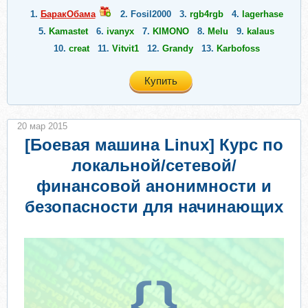
1.
БаракОбама
2.
Fosil2000
3.
rgb4rgb
4.
lagerhase
5.
Kamastet
6.
ivanyx
7.
KIMONO
8.
Melu
9.
kalaus
10.
creat
11.
Vitvit1
12.
Grandy
13.
Karbofoss
Купить
20 мар 2015
[Боевая машина Linux] Курс по
локальной/сетевой/
финансовой анонимности и
безопасности для начинающих