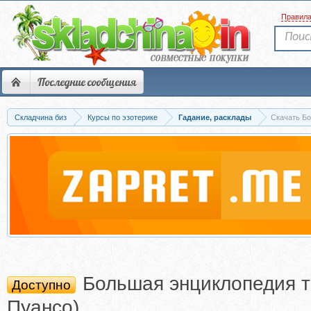
Правил
Последние сообщения
Складчина биз
Курсы по эзотерике
Гадание, расклады
Скачать Бо
Большая энциклопедия т
Доступно
Пуансо)