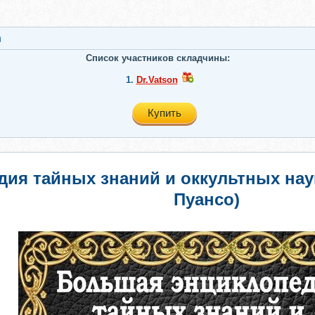
n
Список участников складчины:
1.
Dr.Vatson
Купить
ия тайных знаний и оккультных наук
Пуансо)