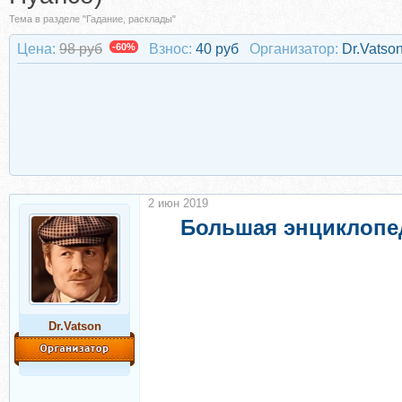
Тема в разделе "Гадание, расклады"
Цена:
98 руб
-60%
Взнос:
40 руб
Организатор:
Dr.Vatso
2 июн 2019
Большая энциклопед
Dr.Vatson