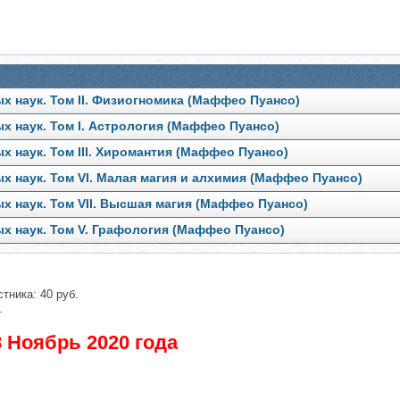
х наук. Том II. Физиогномика (Маффео Пуансо)
х наук. Том I. Астрология (Маффео Пуансо)
 наук. Том III. Хиромантия (Маффео Пуансо)
х наук. Том VI. Малая магия и алхимия (Маффео Пуансо)
х наук. Том VII. Высшая магия (Маффео Пуансо)
х наук. Том V. Графология (Маффео Пуансо)
тника: 40 руб.
.
 Ноябрь 2020 года